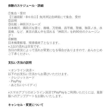
体験のスケジュール・詳細
①集合・受付
【三越前駅・B６出口】魚河岸記念碑前にて集合、受付
②説明
③出船：神田川クルーズ
日本橋川、隅田川を渡り、柳橋、万世橋、昌平橋、聖橋、御茶ノ水、水
道橋、など、東京の真ん中を流れる『神田川』を約90分のクルージン
グ！
④解散
日本橋乗船場、帰港後終了となります。
※上記の流れは目安です。
当日の状況によって流れが変更になる場合がありますので、あらかじめ
ご了承ください。
支払い方法の説明
＜オンライン決済＞
以下のお支払い方法からお選びいただけます。
・クレジットカード
・PayPay
・あと払い(ペイディ)
※スマホアプリのオンライン決済でPayPayをご利用いただくには、最新
版へのアップデートをお願いいたします。
キャンセル・変更について