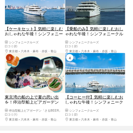
【ケーキセット】気軽に楽しむ
【乗船のみ】気軽に楽しむおし
おしゃれな午後！シンフォニー
ゃれな午後！シンフォニークル
クルーズ アフタヌーンクルー
ーズ アフタヌーンクルーズ
シンフォニークルーズ
シンフォニークルーズ
ズ チケット
チケット
口コミ(2)
口コミ(2)
東京都
六本木・麻布・赤坂・青山
東京都
六本木・麻布・赤坂・青山
3位
4位
東京湾の船の上で夏の思い出
【コーヒー付】気軽に楽しむお
を！停泊型船上ビアガーデン
しゃれな午後！シンフォニーク
「さるBEER」飲み放題付き入
ルーズ アフタヌーンクルー
停泊型船上ビアガーデン「さるBEER」
シンフォニークルーズ
場チケット
ズ チケット
口コミ(1)
口コミ(2)
東京都
六本木・麻布・赤坂・青山
東京都
六本木・麻布・赤坂・青山