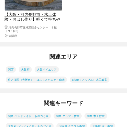
【大阪・河内長野市・木工体
験・おはし作り】軽くて持ちや
すい！奥河内おはしセット
河内長野市立林業総合センター「木根館-きんこんかん-」
口コミ(23)
大阪府
大阪東部（寝屋川・守口・門真・東大阪）
関連エリア
関西
大阪府
大阪ベイエリア
住之江区（大阪市）・コスモスクエア・南港
arbre（アルブル）木工教室
関連キーワード
関西 ハンドメイド・ものづくり
関西 クラフト教室
関西 木工教室
大阪府 ハンドメイド・ものづくり
大阪府 クラフト教室
大阪府 木工教室