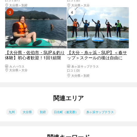
口コミ(27)
口コミ(2)
ル、子どもも女性もどなたでも
大分県
別府
大分県
大分
体験できます！
3位
4位
【大分県・佐伯市・SUP＆釣り
【大分・糸ヶ浜・SUP】＜春サ
体験】初心者歓迎！1回1組限
ップ＞スクールの後は自由に
定 SUPに乗って釣り体験
SUPを満喫！（2時間）+写真
カメハウス
糸ヶ浜サップテラス
SUPフィッシング
大分県
大分
口コミ(3)
大分県
別府
関連エリア
九州
大分県
別府
日出町（速見郡）
糸ヶ浜サップテラス
関連キーワード