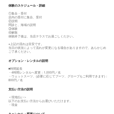
体験のスケジュール・詳細
①集合・受付
店内の受付に集合、受付
②説明
問診と、海域の説明
③体験
④解散
体験終了後は、当店テラスでお過ごしください。
※上記の流れは目安です。
当日の状況によって流れが変更になる場合がありますので、あらかじめ
ご了承ください。
オプション・レンタルの説明
■時間延長
・4時間レンタルへ変更：1,000円／名
・ウェットスーツ、(必要に応じてブーツ、グローブもご利用できます)：
800円／名
支払い方法の説明
＜現地払い＞
以下のお支払い方法からお選びいただけます。
・現金
キャンセル・変更について