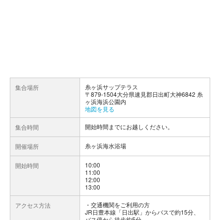
糸ヶ浜サップテラス
集合場所
〒879-1504大分県速見郡日出町大神6842 糸
ヶ浜海浜公園内
地図を見る
開始時間までにお越しください。
集合時間
糸ヶ浜海水浴場
開催場所
10:00
開始時間
11:00
12:00
13:00
交通機関をご利用の方
アクセス方法
JR日豊本線「日出駅」からバスで約15分、
バス停から徒歩約5分