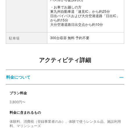
お車でお越しの方
東九州自動車道「速見IC」から約25分
日出バイパスおよび大分空港道路「日出IC」
から約15分
大分空港道路日出交点から約10分
300台収容 無料 予約不要
駐車場
アクティビティ詳細
料金について
プラン料金
3,800円〜
料金に含まれるもの
体験料、消費税（登録事業者のみ）、体験で使うレンタル品、施設利用
料、マリンシューズ