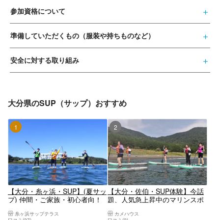
参加資格について
準備していただくもの（服装や持ちものなど）
安全に対する取り組み
大分県のSUP（サップ）おすすめ
1位
2位
【大分・糸ヶ浜・SUP】(夏サッ
【大分・佐伯・SUP体験】今話
プ) 仲間・ご家族・初心者向！
題、人気急上昇中のマリンスポ
60分スクール+60分の自由時間
ーツ「スタンドアップパドルボ
糸ヶ浜サップテラス
カメハウス
+写真
ード」！家族、ご友人、カップ