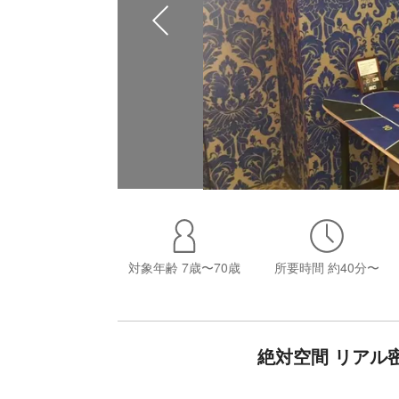
対象年齢
7歳〜70歳
所要時間
約40分〜
絶対空間 リアル