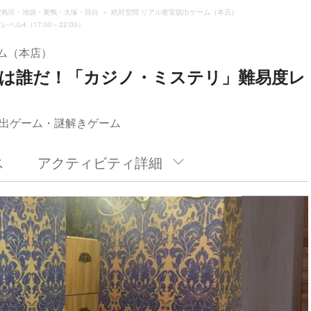
豊島区・池袋・巣鴨・大塚・目白
絶対空間 リアル密室脱出ゲーム（本店）
4（17:00～22:00）
ム（本店）
犯は誰だ！「カジノ・ミステリ」難易度レ
出ゲーム・謎解きゲーム
ス
アクティビティ詳細