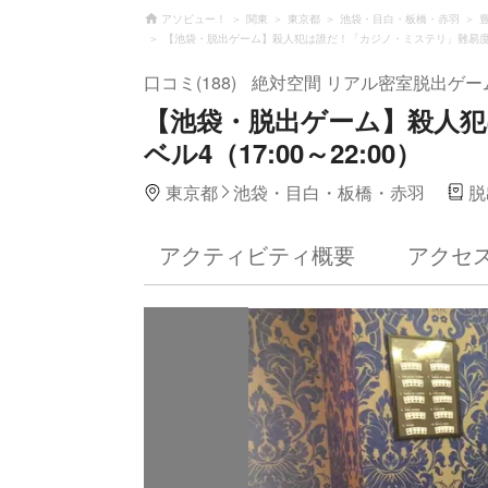
アソビュー！
関東
東京都
池袋・目白・板橋・赤羽
【池袋・脱出ゲーム】殺人犯は誰だ！「カジノ・ミステリ」難易度レベル
口コミ(188)
絶対空間 リアル密室脱出ゲー
【池袋・脱出ゲーム】殺人
ベル4（17:00～22:00）
東京都
池袋・目白・板橋・赤羽
脱
アクティビティ概要
アクセ