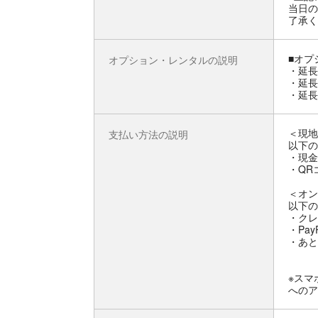
当日の
了承く
■オプ
オプション・レンタルの説明
・延長
・延長
・延長
＜現地
支払い方法の説明
以下の
・現金
・QRコ
＜オン
以下の
・クレ
・Pay
・あと
※スマ
へのア