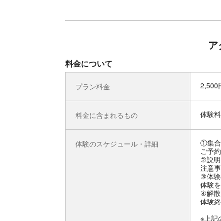
ア
料金について
2,50
プラン料金
体験料
料金に含まれるもの
①集合
体験のスケジュール・詳細
ご予約
②説明
注意事
③体験
体験を
④解散
体験終
※上記