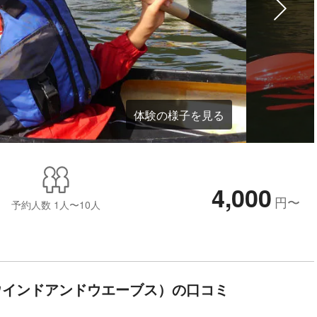
体験の様子を見る
4,000
円
〜
予約人数
1人〜10人
es（ウインドアンドウエーブス）の口コミ