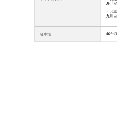
JR「
お車
九州自
40台
駐車場