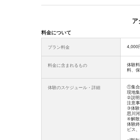
ア
料金について
4,00
プラン料金
体験料
料金に含まれるもの
料、保
①集合
体験のスケジュール・詳細
現地集
②説明
注意事
③体験
思川河
④解散
体験終
ビス、
※潮汐