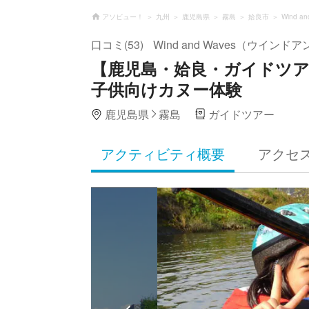
アソビュー！
九州
鹿児島県
霧島
姶良市
Wind 
口コミ(53)
Wind and Waves（ウイン
【鹿児島・姶良・ガイドツ
子供向けカヌー体験
鹿児島県
霧島
ガイドツアー
アクティビティ概要
アクセ