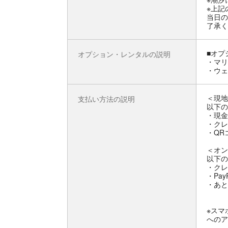
※上記
当日の
了承く
■オプ
オプション・レンタルの説明
・マリ
・ウェ
＜現地
支払い方法の説明
以下の
・現金
・クレ
・QRコ
＜オン
以下の
・クレ
・Pay
・あと
※スマ
へのア