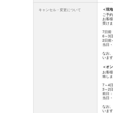
＜現地
キャンセル・変更について
ご予約
お客様
受けま
7日前
6～3
2日前
当日・
なお、
います
＜オン
お客様
致しま
7～4
3～2
前日：
当日・
なお、
います