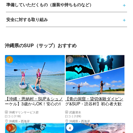
準備していただくもの（服装や持ちものなど）
安全に対する取り組み
沖縄県のSUP（サップ）おすすめ
1位
2位
【沖縄・恩納村・SUP＆シュノ
【青の洞窟・貸切体験ダイビン
ーケル】3歳からOK！安心の1
グ&SUP・読谷村】初心者大歓
組貸し切りセットプラン！手ぶ
迎体験ダイビング☆透明度抜群
沖縄マリンサービス碧
武藤潜水
ら参加OK！
の海でSUP体験‼《沖縄の海を満
口コミ(118)
口コミ(129)
喫できるセットプラン♪》
沖縄県
西海岸
沖縄県
西海岸
3位
4位