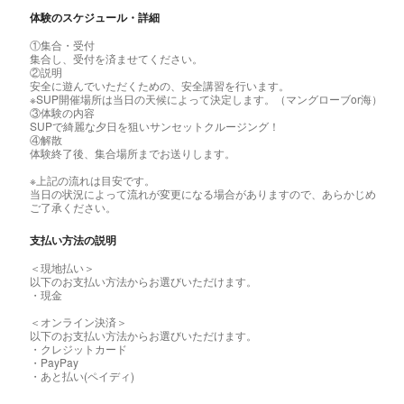
体験のスケジュール・詳細
①集合・受付
集合し、受付を済ませてください。
②説明
安全に遊んでいただくための、安全講習を行います。
※SUP開催場所は当日の天候によって決定します。（マングローブor海）
③体験の内容
SUPで綺麗な夕日を狙いサンセットクルージング！
④解散
体験終了後、集合場所までお送りします。
※上記の流れは目安です。
当日の状況によって流れが変更になる場合がありますので、あらかじめ
ご了承ください。
支払い方法の説明
＜現地払い＞
以下のお支払い方法からお選びいただけます。
・現金
＜オンライン決済＞
以下のお支払い方法からお選びいただけます。
・クレジットカード
・PayPay
・あと払い(ペイディ)