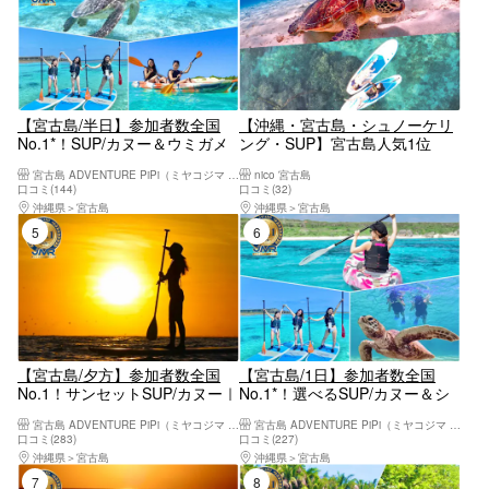
【宮古島/半日】参加者数全国
【沖縄・宮古島・シュノーケリ
No.1*！SUP/カヌー＆ウミガメ
ング・SUP】宮古島人気1位
シュノーケリング2大定番半日
《定番プラン》【ウミガメシュ
宮古島 ADVENTURE PiPi（ミヤコジマ アドベンチャー ピピ）
nico 宮古島
コース！写真データ&島内送迎
ノーケリング＆SUPツアー】遭
口コミ(144)
口コミ(32)
無料！
遇率100%継続中！｜写真無料
沖縄県
宮古島
沖縄県
宮古島
｜初心者歓迎《女性ガイド多
5位
6位
数》
【宮古島/夕方】参加者数全国
【宮古島/1日】参加者数全国
No.1！サンセットSUP/カヌー｜
No.1*！選べるSUP/カヌー＆シ
当日予約OK｜高画質写真・機材
ュノーケリング｜高画質写真・
宮古島 ADVENTURE PiPi（ミヤコジマ アドベンチャー ピピ）
宮古島 ADVENTURE PiPi（ミヤコジマ アドベンチャー ピピ）
込み＜予約特典あり＞
送迎・機材込み
口コミ(283)
口コミ(227)
沖縄県
宮古島
沖縄県
宮古島
7位
8位