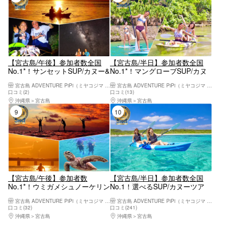
【宮古島/午後】参加者数全国
【宮古島/半日】参加者数全国
No.1*！サンセットSUP/カヌー&
No.1*！マングローブSUP/カヌ
星空ジャングルナイトツアー！
ー！宮古ブルーとマングローブ
宮古島 ADVENTURE PiPi（ミヤコジマ アドベンチャー ピピ）
宮古島 ADVENTURE PiPi（ミヤコジマ アドベンチャー ピピ）
マジックアワーを全身で体感
を同時に｜高画質写真・送迎・
口コミ(2)
口コミ(13)
機材込み＜予約特典あり＞
沖縄県
宮古島
沖縄県
宮古島
9位
10位
【宮古島/午後】参加者数
【宮古島/半日】参加者数全国
No.1*！ウミガメシュノーケリン
No.1！選べるSUP/カヌーツア
グ＆サンセットSUP/カヌーツア
ー！世界レベルの海を体感しよ
宮古島 ADVENTURE PiPi（ミヤコジマ アドベンチャー ピピ）
宮古島 ADVENTURE PiPi（ミヤコジマ アドベンチャー ピピ）
ー！午後から夕方まで満喫！写
う！高画質写真・送迎・機材込
口コミ(32)
口コミ(241)
真データ無料！
み＜予約特典あり＞
沖縄県
宮古島
沖縄県
宮古島