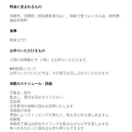
料金に含まれるもの
体験料、消費税（登録事業者のみ）、体験で使うレンタル品、材料費、
施設利用料
食事
軽食(ピザ)
お作りいただけるもの
小国の旬満載ピザ（1枚）をお作りいただけます。
■体験後について
お作りいただいたピザは、その場でお召し上がりいただけます。
体験のスケジュール・詳細
①集合・受付
集合し、受付を済ませてください。
②説明
注意事項や体験の流れを説明いたします。
③体験の内容
季節によってトッピングが異なり、味も見た目も楽しめますよ。
④解散
体験終了後はお好みのドリンクを飲みながらピザを楽しみます。
食べきれなかった場合はお持ち帰りもできます。