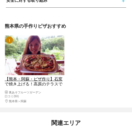
安全に対する取り組み
熊本県の手作りピザおすすめ
1位
【熊本・阿蘇・ピザ作り】石窯
で焼き上げる！高原のテラスで
熊本の味を楽しめるピザ作り！
奥あそフルーツガーデン
口コミ(50)
熊本県
阿蘇
関連エリア