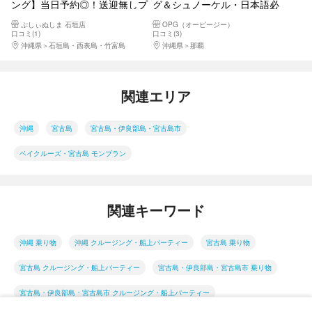
ング】当日予約◎！送迎無しプ
グ＆シュノーケル・日本語必
ラン！世界有数の星空に逢いに
須】ウォータースライダー付き
ぷしぃぬしま 石垣店
OPG（オーピージー）
行く！ 三線を聴きながら見る満
の大型クルーザーで行く慶良間
口コミ(1)
口コミ(3)
天の星空＜星空ガイド・三線生
海域ツアー！透明度抜群の海で
沖縄県
石垣島・西表島・竹富島
沖縄県
那覇
ライブ／1ドリンク＞
ぜいたくなひと時を過ごそう！
関連エリア
沖縄
宮古島
宮古島・伊良部島・宮古島市
ベイクルーズ・宮古島 モンブラン
関連キーワード
沖縄 乗り物
沖縄 クルージング・船上パーティー
宮古島 乗り物
宮古島 クルージング・船上パーティー
宮古島・伊良部島・宮古島市 乗り物
宮古島・伊良部島・宮古島市 クルージング・船上パーティー