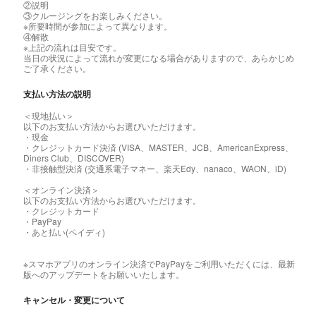
②説明
③クルージングをお楽しみください。
※所要時間が参加によって異なります。
④解散
※上記の流れは目安です。
当日の状況によって流れが変更になる場合がありますので、あらかじめ
ご了承ください。
支払い方法の説明
＜現地払い＞
以下のお支払い方法からお選びいただけます。
・現金
・クレジットカード決済 (VISA、MASTER、JCB、AmericanExpress、
Diners Club、DISCOVER)
・非接触型決済 (交通系電子マネー、楽天Edy、nanaco、WAON、iD)
＜オンライン決済＞
以下のお支払い方法からお選びいただけます。
・クレジットカード
・PayPay
・あと払い(ペイディ)
※スマホアプリのオンライン決済でPayPayをご利用いただくには、最新
版へのアップデートをお願いいたします。
キャンセル・変更について