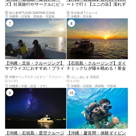
ズ】社員旅行やサークルにピッ
ートで行く【ユニの浜】濡れず
タリ！豪華なクルーザーをチャ
に上陸可能！マリーナ発着で伊
初心者専門店NEOMARINE石垣島
宮古島JETクルーズ
ーターして石垣島の海を満喫し
良部大橋をくぐるプチクルージ
沖縄県
石垣島・西表島・竹富島
沖縄県
宮古島
よう！
ング【ドローン撮影無料】
7位
8位
【沖縄・北谷・クルージング】
【石垣島・クルージング】ダイ
サプライズにおすすめ！プライ
ナミックな夕陽を眺める！黄金
ベートサンセットクルーズ
色に輝くマジックアワーで感動
沖縄マリンアクティビティ「ファニーパル」
ぷしぃぬしま 石垣店
体験！＜1ドリンク付／市街地
口コミ(1)
口コミ(1)
送迎無料＞
沖縄県
中部（北谷・コザ）
沖縄県
石垣島・西表島・竹富島
9位
10位
【沖縄・石垣島・星空クルージ
【沖縄・慶良間・体験ダイビン