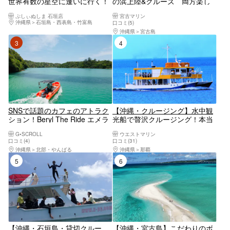
世界有数の星空に逢いに行く！
の浜上陸&クルーズ 両方楽し
三線を聴きながら海から見上げ
めるツアー1.5h 上級ボートで優
ぷしぃぬしま 石垣店
宮古マリン
る満天の星空＜星空ガイド・三
雅にリゾート気分◎個トイレ、
沖縄県
石垣島・西表島・竹富島
口コミ(5)
線生ライブ付／1ドリンク付／
冷房完備！お子様割有り 送迎
沖縄県
宮古島
市街地送迎無料＞
車までも豪華！
3位
4位
SNSで話題のカフェのアトラク
【沖縄・クルージング】水中観
ション！Beryl The Ride エメラ
光船で贅沢クルージング！本当
ルドの絶景、ワルミ海峡を満喫
に海の中にいるみたい！
G•SCROLL
ウエストマリン
しよう！！ 【沖縄・古宇利島・
口コミ(4)
口コミ(31)
羽地内海・クルージング】
沖縄県
北部・やんばる
沖縄県
那覇
5位
6位
【沖縄・石垣島・貸切クルー
【沖縄・宮古島】こだわりのボ