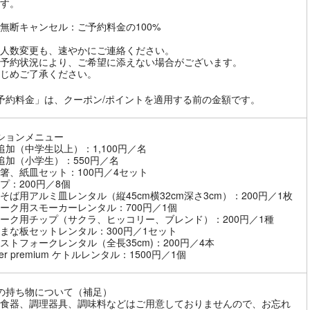
す。
無断キャンセル：ご予約料金の100%
人数変更も、速やかにご連絡ください。
予約状況により、ご希望に添えない場合がございます。
じめご了承ください。
予約料金」は、クーポン/ポイントを適用する前の金額です。
ションメニュー
追加（中学生以上）：1,100円／名
追加（小学生）：550円／名
箸、紙皿セット：100円／4セット
プ：200円／8個
そば用アルミ皿レンタル（縦45cm横32cm深さ3cm）：200円／1枚
ーク用スモーカーレンタル：700円／1個
ーク用チップ（サクラ、ヒッコリー、ブレンド）：200円／1種
まな板セットレンタル：300円／1セット
ストフォークレンタル（全長35cm)：200円／4本
er premium ケトルレンタル：1500円／1個
の持ち物について（補足）
食器、調理器具、調味料などはご用意しておりませんので、お忘れ