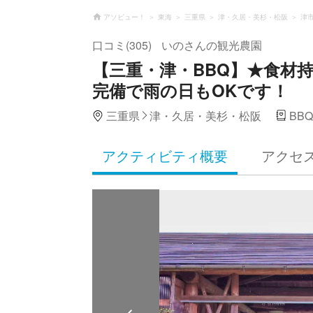
アソビュー！
東海
三重県
津・久居・美杉・松阪
津
口コミ(305)
いのさんの観光農園
【三重・津・BBQ】★食材
完備で雨の日もOKです！
三重県
津・久居・美杉・松阪
BB
アクティビティ概要
アクセ