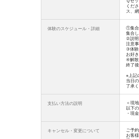
Ｑセッ
くださ
ス、網
①集合
体験のスケジュール・詳細
集合し
②説明
注意事
③体験
お好き
④解散
終了後
※上記
当日の
了承く
＜現地
支払い方法の説明
以下の
・現金
ご予約
キャンセル・変更について
お客様