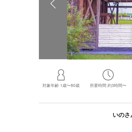
対象年齢
1歳〜80歳
所要時間
約3時間〜
いのさ