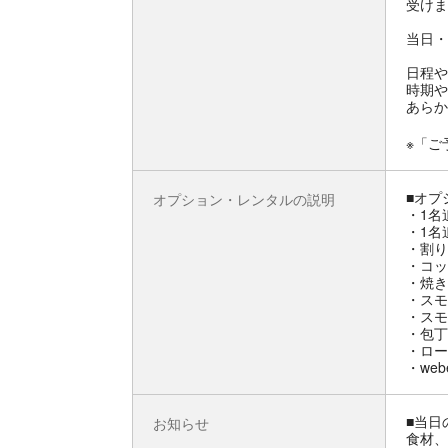
受けま
当日・
日程や
時期や
あらか
※「ご
■オプ
オプション・レンタルの説明
・1名
・1名
・割り
・コッ
・焼き
・スモ
・スモ
・包丁
・ロー
・web
■当日
お知らせ
食材、