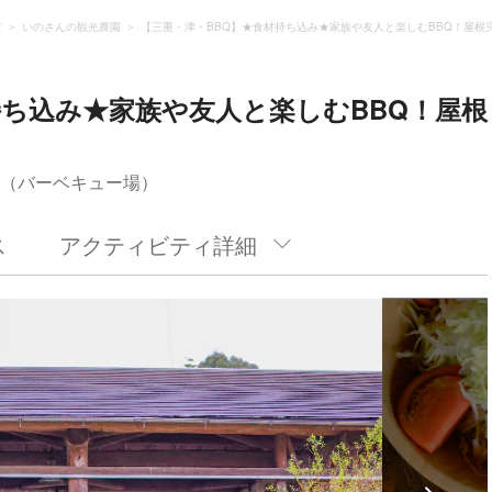
市
いのさんの観光農園
【三重・津・BBQ】★食材持ち込み★家族や友人と楽しむBBQ！屋根
持ち込み★家族や友人と楽しむBBQ！屋根
Q（バーベキュー場）
ス
アクティビティ詳細