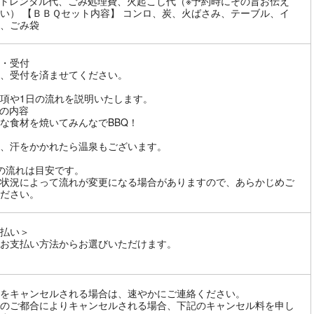
トレンタル代、ごみ処理費、火起こし代（※予約時にその旨お伝え
い） 【ＢＢＱセット内容】 コンロ、炭、火ばさみ、テーブル、イ
、ごみ袋
・受付
、受付を済ませてください。
項や1日の流れを説明いたします。
の内容
な食材を焼いてみんなでBBQ！
、汗をかかれたら温泉もございます。
の流れは目安です。
状況によって流れが変更になる場合がありますので、あらかじめご
ださい。
払い＞
お支払い方法からお選びいただけます。
をキャンセルされる場合は、速やかにご連絡ください。
のご都合によりキャンセルされる場合、下記のキャンセル料を申し