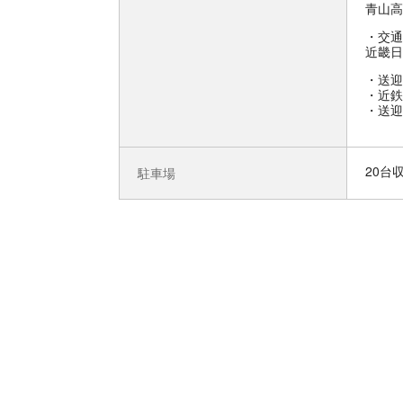
青山高
交通
近畿日
送迎
・近鉄
・送迎
20台
駐車場