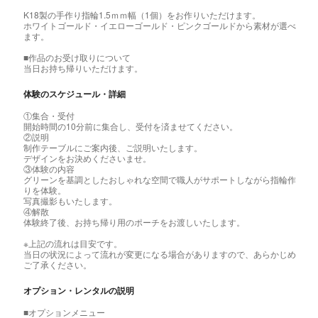
K18製の手作り指輪1.5ｍｍ幅（1個）をお作りいただけます。
ホワイトゴールド・イエローゴールド・ピンクゴールドから素材が選べ
ます。
■作品のお受け取りについて
当日お持ち帰りいただけます。
体験のスケジュール・詳細
①集合・受付
開始時間の10分前に集合し、受付を済ませてください。
②説明
制作テーブルにご案内後、ご説明いたします。
デザインをお決めくださいませ。
③体験の内容
グリーンを基調としたおしゃれな空間で職人がサポートしながら指輪作
りを体験。
写真撮影もいたします。
④解散
体験終了後、お持ち帰り用のポーチをお渡しいたします。
※上記の流れは目安です。
当日の状況によって流れが変更になる場合がありますので、あらかじめ
ご了承ください。
オプション・レンタルの説明
■オプションメニュー