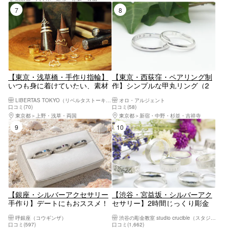
7位
8位
【東京・浅草橋・手作り指輪】
【東京・西荻窪・ペアリング制
いつも身に着けていたい、素材
作】シンプルな甲丸リング（2
選びから体験できるオリジナル
時間半）・顔が映るまで磨き上
LIBERTAS TOKYO（リベルタストーキョー）
オロ・アルジェント
リング作り（1個）
げます。
口コミ(70)
口コミ(58)
東京都
上野・浅草・両国
東京都
新宿・中野・杉並・吉祥寺
9位
10位
【銀座・シルバーアクセサリー
【渋谷・宮益坂・シルバーアク
手作り】デートにもおススメ！
セサリー】2時間じっくり彫金
銀座で幸福のシルバーペアリン
職人体験！地金から作るシルバ
呼銀座（コウギンザ）
渋谷の彫金教室 studio crucible（スタジオ クルーシブル）
グ作り体験
ー刻印リング。親切・丁寧なレ
口コミ(597)
口コミ(1,662)
クチャーだから安心！渋谷駅か