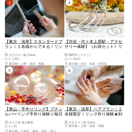
3位
4位
【東京・浅草】スタンダードプ
【渋谷・代々木上原駅・アクセ
ラン｜１名様からできる！リン
サリー体験】《お得セット》リ
グ作り体験
ング＆バングルが作れます。
大正ロマン館 Grace...
MATEI（マテイ）
代々木上原駅より徒歩5分。
口コミ(29)
口コミ(822)
東京都
上野・浅草・両国
東京都
渋谷・目黒・世田谷
5位
6位
【青山・手作りリング】プチシ
【東京・浅草】ペアプラン｜２
ルバーリング手作り体験☆毎日
名様限定！リング作り体験★刻
を楽しく♪お一人様・女性同
印希望なら断然お得☆カップル
ゆう工房 青山教室
大正ロマン館 Grace...
士・カップル・ファミリーに
にもおすすめ！
東京都
上野・浅草・両国
口コミ(5)
東京都
六本木・麻布・赤坂・青山