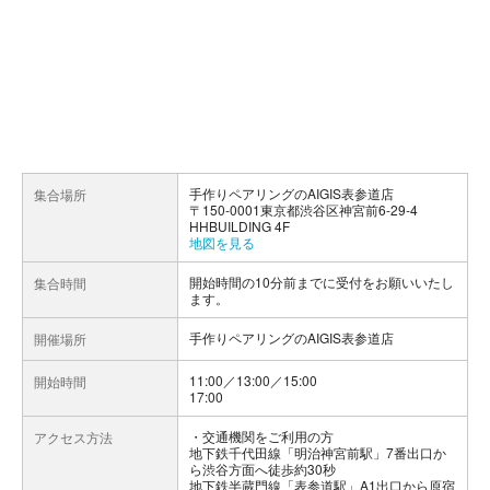
手作りペアリングのAIGIS表参道店
集合場所
〒150-0001東京都渋谷区神宮前6-29-4
HHBUILDING 4F
地図を見る
開始時間の10分前までに受付をお願いいたし
集合時間
ます。
手作りペアリングのAIGIS表参道店
開催場所
11:00／13:00／15:00
開始時間
17:00
交通機関をご利用の方
アクセス方法
地下鉄千代田線「明治神宮前駅」7番出口か
ら渋谷方面へ徒歩約30秒
地下鉄半蔵門線「表参道駅」A1出口から原宿