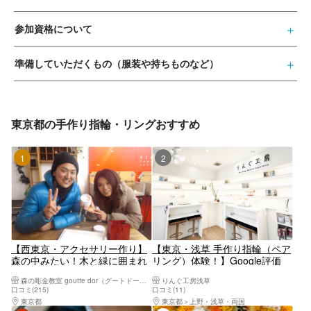
参加資格について
準備していただくもの（服装や持ちものなど）
東京都の手作り指輪・リングおすすめ
1位
2位
【西東京・アクセサリー作り】
【東京・浅草 手作り指輪（ペア
森の中みたい！木と緑に囲まれ
リング）体験！】Google評価
た空間でシルバーリング作り
2500件越え！ シルバー950/特
森の彫金教室 goutte dor（グートドール）
りんぐ工房浅草
注合金/豪華ノベルティー（証明
口コミ(215)
口コミ(11)
書・フラワーリングBOX）プレ
東京都
八王子・立川・町田・府中・調布
東京都
上野・浅草・両国
ゼント。