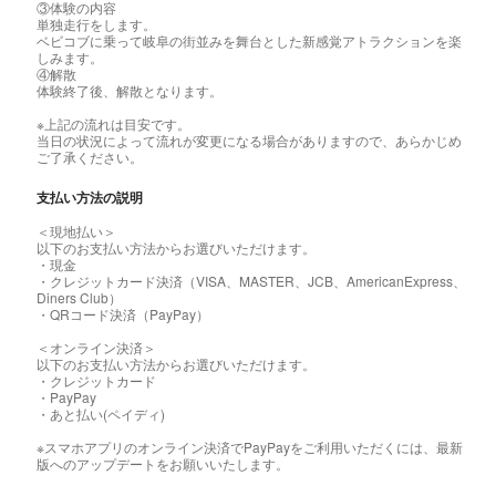
③体験の内容
単独走行をします。
ベビコブに乗って岐阜の街並みを舞台とした新感覚アトラクションを楽
しみます。
④解散
体験終了後、解散となります。
※上記の流れは目安です。
当日の状況によって流れが変更になる場合がありますので、あらかじめ
ご了承ください。
支払い方法の説明
＜現地払い＞
以下のお支払い方法からお選びいただけます。
・現金
・クレジットカード決済（VISA、MASTER、JCB、AmericanExpress、
Diners Club）
・QRコード決済（PayPay）
＜オンライン決済＞
以下のお支払い方法からお選びいただけます。
・クレジットカード
・PayPay
・あと払い(ペイディ)
※スマホアプリのオンライン決済でPayPayをご利用いただくには、最新
版へのアップデートをお願いいたします。