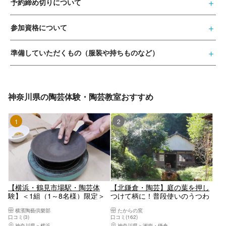
予約締め切りについて
参加資格について
準備していただくもの（服装や持ちものなど）
神奈川県の陶芸体験・陶芸教室おすすめ
1位
2位
【横浜・鶴見市場駅・陶芸体
【北鎌倉・陶芸】庭の葉を押し
験】＜1組（1～8名様）限定＞
つけて柄に！普段使いのうつわ
マンツーマン指導で手びねり／
作り体験
横濱陶藝倶樂部
たからの窯
板づくりづくり（1作品）
口コミ(3)
口コミ(162)
神奈川県
横浜
神奈川県
湘南・鎌倉