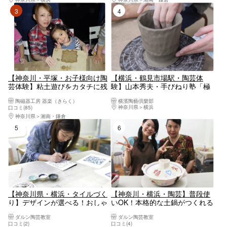
3位
4位
【神奈川・平塚・お子様向け陶
【横浜・鶴見市場駅・陶芸体
芸体験】粘土遊びをカタチに残
験】山本秀夫・手びねり塾「極
す★楽しい作品づくり！
み」
陶磁器工房 器楽（きらく）
横濱陶藝倶樂部
神奈川県
横浜
口コミ(85)
神奈川県
湘南・鎌倉
5位
6位
【神奈川県・横浜・タイルづく
【神奈川・横浜・陶芸】普段使
り】デザインが選べる！おしゃ
いOK！本格的な土鍋がつくれる
れなペルシャタイルづくり
陶芸体験
ダルン陶芸教室
ダルン陶芸教室
口コミ(2)
口コミ(4)