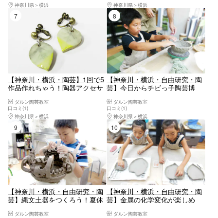
神奈川県
横浜
神奈川県
横浜
7位
8位
【神奈川・横浜・陶芸】1回で5
【神奈川・横浜・自由研究・陶
作品作れちゃう！陶器アクセサ
芸】今日からチビっ子陶芸博
リー制作体験
士！夏休みにもおすすめの自由
ダルン陶芸教室
ダルン陶芸教室
研究・歴史編（手びねり）
口コミ(1)
口コミ(1)
神奈川県
横浜
神奈川県
横浜
9位
10位
【神奈川・横浜・自由研究・陶
【神奈川・横浜・自由研究・陶
芸】縄文土器をつくろう！夏休
芸】金属の化学変化が楽しめ
みにもおすすめの自由研究・縄
る！夏休みにもおすすめの自由
ダルン陶芸教室
ダルン陶芸教室
文編
研究・金属編