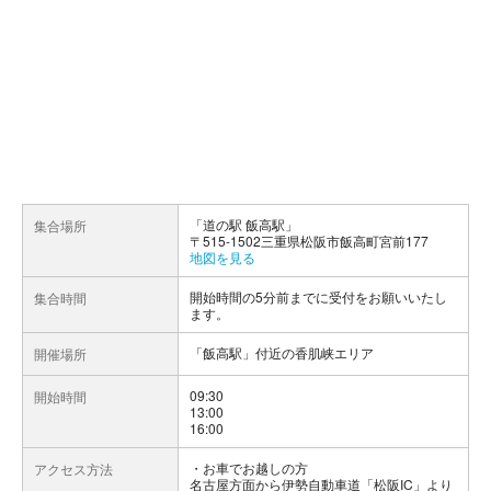
「道の駅 飯高駅」
集合場所
〒515-1502三重県松阪市飯高町宮前177
地図を見る
開始時間の5分前までに受付をお願いいたし
集合時間
ます。
「飯高駅」付近の香肌峡エリア
開催場所
09:30
開始時間
13:00
16:00
お車でお越しの方
アクセス方法
名古屋方面から伊勢自動車道「松阪IC」より