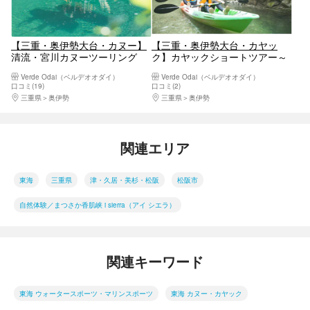
【三重・奥伊勢大台・カヌー】
【三重・奥伊勢大台・カヤッ
清流・宮川カヌーツーリング
ク】カヤックショートツアー～
はじめての水あそび～
Verde Odai（ベルデオオダイ）
Verde Odai（ベルデオオダイ）
口コミ(19)
口コミ(2)
三重県
奥伊勢
三重県
奥伊勢
関連エリア
東海
三重県
津・久居・美杉・松阪
松阪市
自然体験／まつさか香肌峡 i sierra（アイ シエラ）
関連キーワード
東海 ウォータースポーツ・マリンスポーツ
東海 カヌー・カヤック