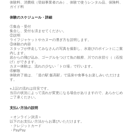
体験料、消費税（登録事業者のみ）、体験で使うレンタル品、保険料、
ガイド料
体験のスケジュール・詳細
①集合・受付
集合し、受付を済ませてください。
②説明
ライフジャケットやカヌーの漕ぎ方を説明します。
③体験の内容
スタッフが伴走してみなさんの写真を撮影し、水遊びのポイントにご案
内します。
岩からの飛び込み、ゴーグルをつけて魚の観察、川での水切り（（石投
げ）ができます。
カヌー体験は、流れの少ない「トロ場」で行います。
④解散
体験終了後は、「道の駅 飯高駅」で温泉や食事をお楽しみいただけま
す。
※上記の流れは目安です。
当日の状況によって流れが変更になる場合がありますので、あらかじめ
ご了承ください。
支払い方法の説明
＜オンライン決済＞
以下のお支払い方法からお選びいただけます。
・クレジットカード
・PayPay