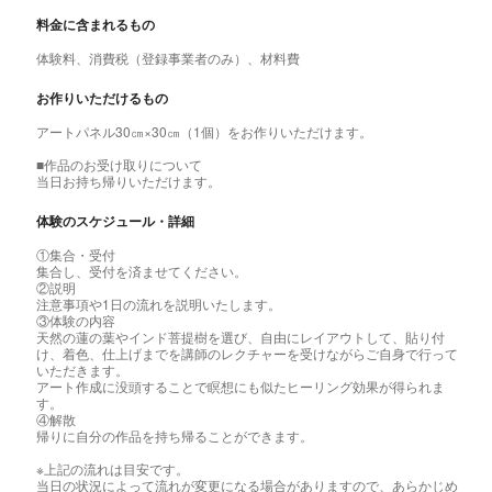
料金に含まれるもの
体験料、消費税（登録事業者のみ）、材料費
お作りいただけるもの
アートパネル30㎝×30㎝（1個）をお作りいただけます。
■作品のお受け取りについて
当日お持ち帰りいただけます。
体験のスケジュール・詳細
①集合・受付
集合し、受付を済ませてください。
②説明
注意事項や1日の流れを説明いたします。
③体験の内容
天然の蓮の葉やインド菩提樹を選び、自由にレイアウトして、貼り付
け、着色、仕上げまでを講師のレクチャーを受けながらご自身で行って
いただきます。
アート作成に没頭することで瞑想にも似たヒーリング効果が得られま
す。
④解散
帰りに自分の作品を持ち帰ることができます。
※上記の流れは目安です。
当日の状況によって流れが変更になる場合がありますので、あらかじめ