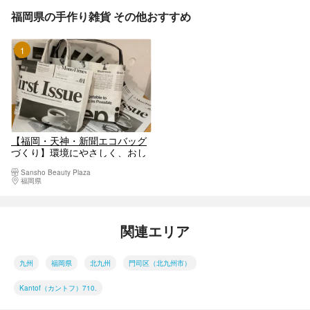
福岡県の手作り雑貨 その他おすすめ
1位
【福岡・天神・新聞エコバッグ
づくり】環境にやさしく、おし
ゃれな新聞エコバッグづくり
Sansho Beauty Plaza
福岡県
福岡市（博多駅周辺・天神周辺）
関連エリア
九州
福岡県
北九州
門司区（北九州市）
Kantof（カントフ）710.