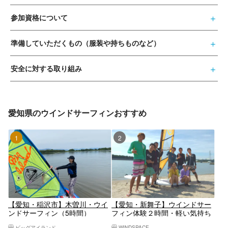
参加資格について
準備していただくもの（服装や持ちものなど）
安全に対する取り組み
愛知県のウインドサーフィンおすすめ
1位
2位
【愛知・稲沢市】木曽川・ウイ
【愛知・新舞子】ウインドサー
ンドサーフィン（5時間）
フィン体験２時間・軽い気持ち
でLet's try！
ビッグアイランド
WINDSPACE