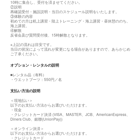
10時に集合し、受付を済ませてください。
②説明
再確認受付・施設説明・当日のスケジュール説明をいたします。
③体験の内容
初めての方は机上講習・陸上トレーニング・海上講習・昼休憩ののち、
海上講習。
④解散
反省会及び質問受付後、15時解散となります。
※上記の流れは目安です。
当日の状況によって流れが変更になる場合がありますので、あらかじめ
ご了承ください。
オプション・レンタルの説明
■レンタル品（有料）
・ウエットブーツ：550円／名
支払い方法の説明
＜現地払い＞
以下のお支払い方法からお選びいただけます。
・現金
・クレジットカード決済 (VISA、MASTER、JCB、AmericanExpress、
Diners Club、銀聯(UnionPay))
＜オンライン決済＞
以下のお支払い方法からお選びいただけます。
・クレジットカード