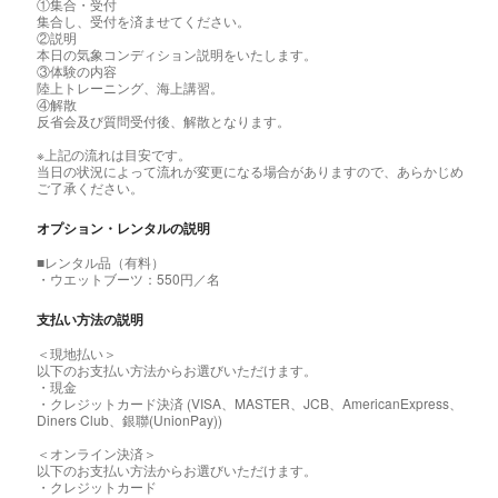
①集合・受付
集合し、受付を済ませてください。
②説明
本日の気象コンディション説明をいたします。
③体験の内容
陸上トレーニング、海上講習。
④解散
反省会及び質問受付後、解散となります。
※上記の流れは目安です。
当日の状況によって流れが変更になる場合がありますので、あらかじめ
ご了承ください。
オプション・レンタルの説明
■レンタル品（有料）
・ウエットブーツ：550円／名
支払い方法の説明
＜現地払い＞
以下のお支払い方法からお選びいただけます。
・現金
・クレジットカード決済 (VISA、MASTER、JCB、AmericanExpress、
Diners Club、銀聯(UnionPay))
＜オンライン決済＞
以下のお支払い方法からお選びいただけます。
・クレジットカード