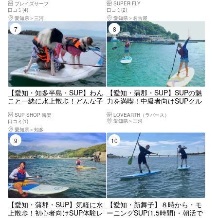
ブレイズサーフ
SUPER FLY
口コミ(4)
口コミ(2)
愛知県
三河
愛知県
名古屋
7位
8位
【愛知・知多半島・SUP】わん
【愛知・蒲郡・SUP】SUPの魅
こと一緒に水上散歩！どんな子
力を満喫！中級者向けSUPクル
でも大丈夫！愛犬と一緒に海で
ージング
SUP SHOP 海楽
LOVEARTH（ラバース）
遊ぼう♪
愛知県
三河
口コミ(1)
愛知県
知多
9位
10位
【愛知・蒲郡・SUP】気軽に水
【愛知・新舞子】８時から・モ
上散歩！初心者向けSUP体験レ
ーニングSUP(1.5時間)・朝活で