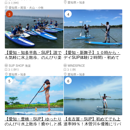
ながら非日常な体験をしてみま
愛知県
知多
口コミ(44)
せんか☆
愛知県
尾張・犬山・小牧
3位
4位
【愛知・知多半島・SUP】誰で
【愛知・新舞子】１０時から・
も気軽に水上散歩。のんびり楽
デイSUP体験(２時間)・初めて
しむSUP体験
の方・ご経験者であっても大歓
SUP SHOP 海楽
WINDSPACE
迎！
口コミ(91)
口コミ(9)
愛知県
知多
愛知県
知多
5位
6位
【愛知・豊橋・SUP】ゆったり
【名古屋・SUP】初めてでも上
のんびり水上散歩！癒やしと感
達率99％！木曽川を優雅にリバ
動のSUP体験コース
ークルージング