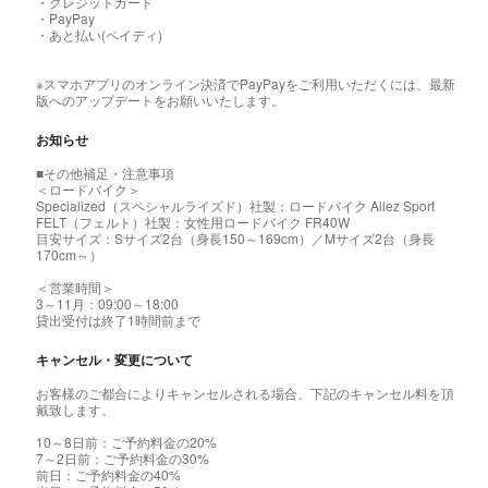
・クレジットカード
・PayPay
・あと払い(ペイディ)
※スマホアプリのオンライン決済でPayPayをご利用いただくには、最新
版へのアップデートをお願いいたします。
お知らせ
■その他補足・注意事項
＜ロードバイク＞
Specialized（スペシャルライズド）社製：ロードバイク Allez Sport
FELT（フェルト）社製：女性用ロードバイク FR40W
目安サイズ：Sサイズ2台（身長150～169cm）／Mサイズ2台（身長
170cm～）
＜営業時間＞
3～11月：09:00～18:00
貸出受付は終了1時間前まで
キャンセル・変更について
お客様のご都合によりキャンセルされる場合、下記のキャンセル料を頂
戴致します。
10～8日前：ご予約料金の20%
7～2日前：ご予約料金の30%
前日：ご予約料金の40%