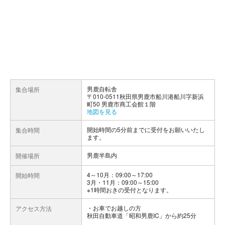
男鹿自転舎
集合場所
〒010-0511秋田県男鹿市船川港船川字新浜
町50 男鹿市商工会館１階
地図を見る
開始時間の5分前までに受付をお願いいたし
集合時間
ます。
男鹿半島内
開催場所
4～10月：09:00～17:00
開始時間
3月・11月：09:00～15:00
※1時間おきの受付となります。
お車でお越しの方
アクセス方法
秋田自動車道「昭和男鹿IC」から約25分