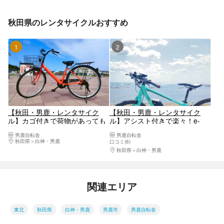
秋田県のレンタサイクルおすすめ
1位
2位
【秋田・男鹿・レンタサイク
【秋田・男鹿・レンタサイク
ル】カゴ付きで荷物があっても
ル】アシスト付きで楽々！e‐
安心！シティサイクル1時間レ
Bike1時間レンタル
男鹿自転舎
男鹿自転舎
ンタル
秋田県
白神・男鹿
口コミ(6)
秋田県
白神・男鹿
関連エリア
東北
秋田県
白神・男鹿
男鹿市
男鹿自転舎