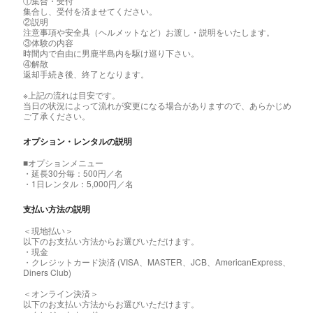
①集合・受付
集合し、受付を済ませてください。
②説明
注意事項や安全具（ヘルメットなど）お渡し・説明をいたします。
③体験の内容
時間内で自由に男鹿半島内を駆け巡り下さい。
④解散
返却手続き後、終了となります。
※上記の流れは目安です。
当日の状況によって流れが変更になる場合がありますので、あらかじめ
ご了承ください。
オプション・レンタルの説明
■オプションメニュー
・延長30分毎：500円／名
・1日レンタル：5,000円／名
支払い方法の説明
＜現地払い＞
以下のお支払い方法からお選びいただけます。
・現金
・クレジットカード決済 (VISA、MASTER、JCB、AmericanExpress、
Diners Club)
＜オンライン決済＞
以下のお支払い方法からお選びいただけます。