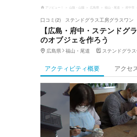
アソビュー！
山陰・山陽
広島県
福山・尾道
府中市
口コミ(2)
ステンドグラス工房グラスワン
【広島・府中・ステンドグ
のオブジェを作ろう
広島県
福山・尾道
ステンドグラス
アクティビティ概要
アクセ