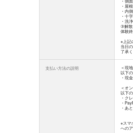
・側面
・屋根
・内側
・十字
・洗浄
③解散
体験終
※上記
当日の
了承く
＜現地
支払い方法の説明
以下の
・現金
＜オン
以下の
・クレ
・Pay
・あと
※スマ
へのア