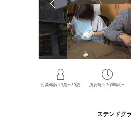
対象年齢
13歳〜80歳
所要時間
約3時間〜
ステンドグ