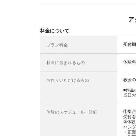
ア
料金について
受付期
プラン料金
体験料
料金に含まれるもの
教会の
お作りいただけるもの
■作品
当日お
①集合
体験のスケジュール・詳細
受付を
②体験
ハンダ
・正面