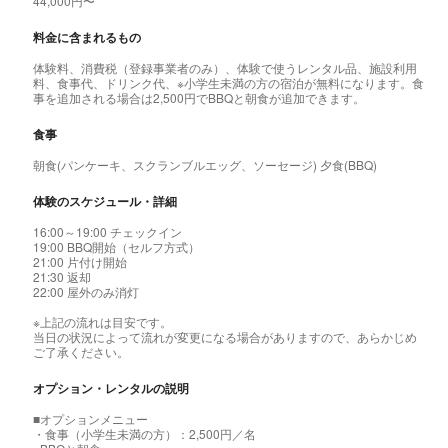
44,000円〜
料金に含まれるもの
体験料、消費税（登録事業者のみ）、体験で使うレンタル品、施設利用
料、食事代、ドリンク代、※小学生未満の方の宿泊が無料になります。食
事を追加される場合は2,500円でBBQと朝食が追加できます。
食事
朝食(パンケーキ、スクランブルエッグ、ソーセージ) 夕食(BBQ)
体験のスケジュール・詳細
16:00～19:00 チェックイン
19:00 BBQ開始（セルフ方式）
21:00 片付け開始
21:30 返却
22:00 屋外のみ消灯
※上記の流れは目安です。
当日の状況によって流れが変更になる場合がありますので、あらかじめ
ご了承ください。
オプション・レンタルの説明
■オプションメニュー
・食事（小学生未満の方）：2,500円／名