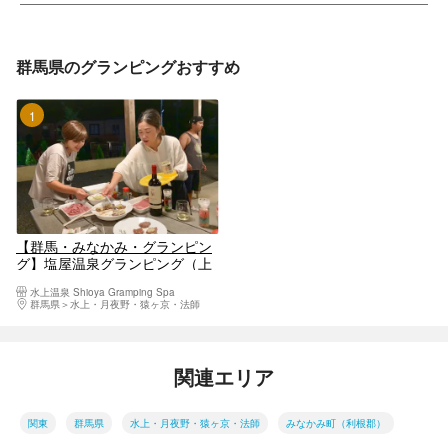
群馬県のグランピングおすすめ
1位
【群馬・みなかみ・グランピン
グ】塩屋温泉グランピング（上
州牛1泊2食）2名-3名＜1棟貸し
水上温泉 Shioya Gramping Spa
切り＞
群馬県
水上・月夜野・猿ヶ京・法師
関連エリア
関東
群馬県
水上・月夜野・猿ヶ京・法師
みなかみ町（利根郡）