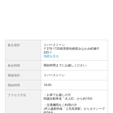
リバーストーン
集合場所
〒379-1725群馬県利根郡みなかみ町綱子
220-1
地図を見る
開始時間までにお越しください。
集合時間
リバーストーン
開催場所
16:00
開始時間
お車でお越しの方
アクセス方法
関越自動車道「水上IC」から約15分
交通機関をご利用の方
JR上越新幹線「上毛高原駅」からタクシーで
約24分