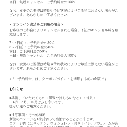
当日・無断キャンセル：ご予約料金の100%
なお、変更のご要望は時期や予約状況によりご希望に添えない場合がご
ざいます。あらかじめご了承ください。
＜オンライン決済をご利用の場合＞
お客様のご都合によりキャンセルされる場合、下記のキャンセル料を頂
戴致します。
7～4日前：ご予約料金の30%
3～2日前：ご予約料金の40%
前日：ご予約料金の50%
当日・無断キャンセル：ご予約料金の100%
なお、変更のご要望は時期や予約状況によりご希望に添えない場合がご
ざいます。あらかじめご了承ください。
※「ご予約料金」は、クーポン/ポイントを適用する前の金額です。
お知らせ
■準備していただくもの（服装や持ちものなど）＜補足＞
・4月、5月、10月は少し寒いです。
暖かい服をご用意ください。
■注意事項・その他補足
新築のコテージを1棟貸切って宿泊することが出来ます。
コテージ内にはキッチン、ウォシュレット付きトイレ、バスルームが完