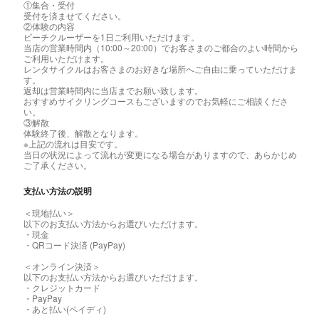
①集合・受付
受付を済ませてください。
②体験の内容
ビーチクルーザーを1日ご利用いただけます。
当店の営業時間内（10:00～20:00）でお客さまのご都合のよい時間から
ご利用いただけます。
レンタサイクルはお客さまのお好きな場所へご自由に乗っていただけま
す。
返却は営業時間内に当店までお願い致します。
おすすめサイクリングコースもございますのでお気軽にご相談くださ
い。
③解散
体験終了後、解散となります。
※上記の流れは目安です。
当日の状況によって流れが変更になる場合がありますので、あらかじめ
ご了承ください。
支払い方法の説明
＜現地払い＞
以下のお支払い方法からお選びいただけます。
・現金
・QRコード決済 (PayPay)
＜オンライン決済＞
以下のお支払い方法からお選びいただけます。
・クレジットカード
・PayPay
・あと払い(ペイディ)