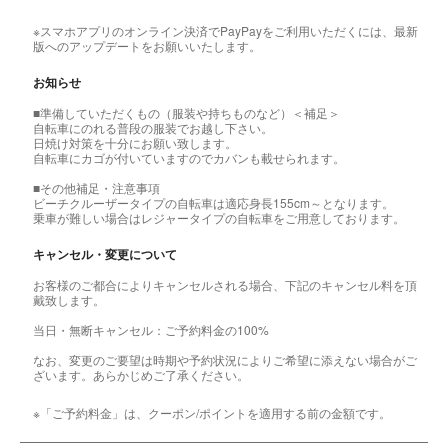
※スマホアプリのオンライン決済でPayPayをご利用いただくには、最新
版へのアップデートをお願いいたします。
お知らせ
■準備していただくもの（服装や持ちものなど）＜補足＞
自転車にのれる普段の服装でお越し下さい。
日焼け対策を十分にお願い致します。
自転車にカゴが付いていますのでカバンも載せられます。
■その他補足・注意事項
ビーチクルーザータイプの自転車は適応身長155cm～となります。
乗車が難しい場合はレジャータイプの自転車をご用意しております。
キャンセル・変更について
お客様のご都合によりキャンセルされる場合、下記のキャンセル料を頂
戴致します。
当日・無断キャンセル：ご予約料金の100%
なお、変更のご要望は時期や予約状況によりご希望に添えない場合がご
ざいます。あらかじめご了承ください。
※「ご予約料金」は、クーポン/ポイントを適用する前の金額です。