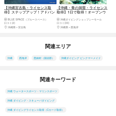
【沖縄宮古島・ライセンス取
【沖縄・青の洞窟・ライセンス
得】ステップアップ！アドバン
取得】1日で取得！オープンウ
スドオープンウォーター2日間
ォーターダイバー
BLUE SPACE（ブルースペース）
沖縄ダイビングショップシーモール
プラン
口コミ(2)
口コミ(33)
沖縄県
宮古島
沖縄県
西海岸
関連エリア
沖縄
西海岸
恩納村（国頭郡）
沖縄ダイビング ピンクマーメイド
関連キーワード
沖縄 ウォータースポーツ・マリンスポーツ
沖縄 ダイビング・スキューバダイビング
沖縄 ダイビングライセンス取得（Cカード取得）