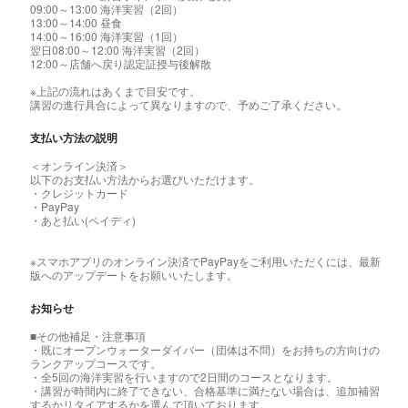
09:00～13:00 海洋実習（2回）
13:00～14:00 昼食
14:00～16:00 海洋実習（1回）
翌日08:00～12:00 海洋実習（2回）
12:00～店舗へ戻り認定証授与後解散
※上記の流れはあくまで目安です。
講習の進行具合によって異なりますので、予めご了承ください。
支払い方法の説明
＜オンライン決済＞
以下のお支払い方法からお選びいただけます。
・クレジットカード
・PayPay
・あと払い(ペイディ)
※スマホアプリのオンライン決済でPayPayをご利用いただくには、最新
版へのアップデートをお願いいたします。
お知らせ
■その他補足・注意事項
・既にオープンウォーターダイバー（団体は不問）をお持ちの方向けの
ランクアップコースです。
・全5回の海洋実習を行いますので2日間のコースとなります。
・講習が時間内に終了できない、合格基準に満たない場合は、追加補習
するかリタイアするかを選んで頂いております。