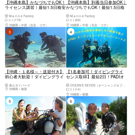
【沖縄本島】かなづちでもOK！
【沖縄本島】到着当日参加OK｜
ライセンス講習｜最短1.5日格安
かなづちでもOK！最短1.5日格
オープンウォーター｜2025年4
安ライセンス講習｜2025年4月
M.a.r.i.n.e Factory
M.a.r.i.n.e Factory
月Google口コミ数「沖縄ダイビ
Google口コミ数「沖縄ダイビン
口コミ(179)
口コミ(69)
ング」第1位
グ」第1位
沖縄県
中部（北谷・コザ）
沖縄県
中部（北谷・コザ）
3位
4位
【沖縄・１名様～・送迎付き】
【1名参加可！ダイビングライ
初心者大歓迎！ダイビングライ
センス取得】最短2日！PADIオ
センス講習☆到着日から参加
ープンウォーターダイバーコー
真心ダイバーズ
OCEAN'S SEVEN（オーシャンズセブン）
OK☆最短1.5日オープンウォー
ス
沖縄県
南部
口コミ(14)
ターコース
沖縄県
那覇
5位
6位