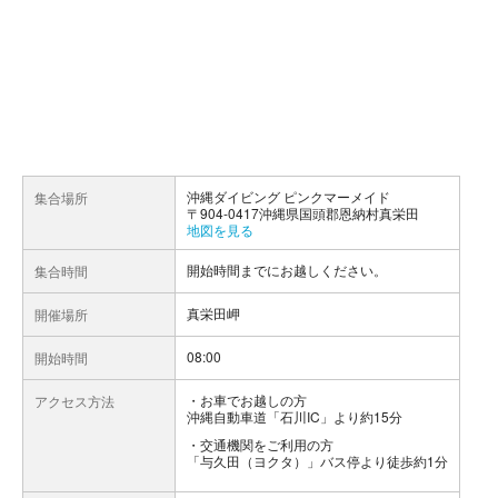
沖縄ダイビング ピンクマーメイド
集合場所
〒904-0417沖縄県国頭郡恩納村真栄田
地図を見る
開始時間までにお越しください。
集合時間
真栄田岬
開催場所
08:00
開始時間
お車でお越しの方
アクセス方法
沖縄自動車道「石川IC」より約15分
交通機関をご利用の方
「与久田（ヨクタ）」バス停より徒歩約1分