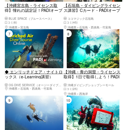
【沖縄宮古島・ライセンス取
【石垣島・ダイビングライセン
得】憧れの認定証！PADIオープ
ス講習】Cカード・PADIオープ
ンウォーターダイバーコース2
ンウォーターダイバーを国内人
BLUE SPACE（ブルースペース）
ココマジック石垣島
日間プラン
気エリアで取得しよう！
口コミ(6)
口コミ(45)
沖縄県
宮古島
沖縄県
石垣島・西表島・竹富島
7位
8位
◆ エンリッチドエア・ナイトロ
【沖縄・青の洞窟・ライセンス
ックス（e-Learning講習）
取得】1日で取得しよう！PADI
スクーバダイバー
OG DIVE SERVICE（オージーダイブサービス）
沖縄ダイビングショップシーモール
沖縄県
石垣島・西表島・竹富島
口コミ(25)
沖縄県
西海岸
9位
10位