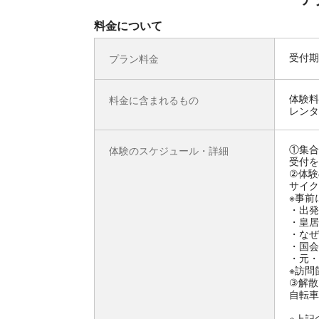
料金について
受付期
プラン料金
体験料
料金に含まれるもの
レンタ
①集合
体験のスケジュール・詳細
受付を
②体験
サイク
※事前
・出発
・皇居
・なぜ
・国会
・元・
※訪問
③解散
自転車
※上記