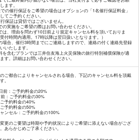
します。
様での催行保証をご希望の場合はオプションの「1名催行保証料金」
してご予約ください。
催行保証は貸切ではございません。
での実施をご希望の際はお問い合わせください。
では、理由を問わず10日前より規定キャンセル料を頂いておりま
受付時間内適用。17時以降は翌日扱いとなります。）
の場合、催行3時間までにご連絡しますので、連絡の付く連絡先登録
いいたします。
料を含むプランでは三井住友海上火災保険の旅行特別補償保険が適
ます。詳細はお問い合わせください。
のご都合によりキャンセルされる場合、下記のキャンセル料を頂戴
す。
8日前：ご予約料金の20%
日前：ご予約料金の30%
ご予約料金の40%
ご予約料金の50%
ャンセル：ご予約料金の100%
変更のご要望は時期や予約状況によりご希望に添えない場合がござ
。あらかじめご了承ください。