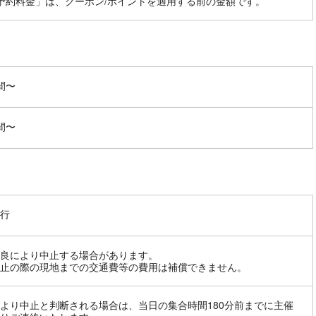
予約料金」は、クーポン/ポイントを適用する前の金額です。
間〜
間〜
行
良により中止する場合があります。
止の際の現地までの交通費等の費用は補償できません。
より中止と判断される場合は、当日の集合時間180分前までに主催