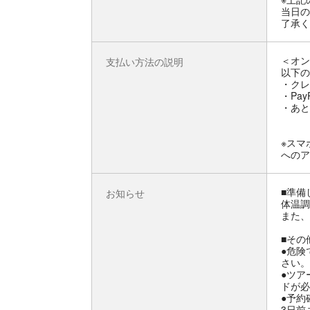
当日の
了承く
＜オン
支払い方法の説明
以下の
・クレ
・Pay
・あと
※スマ
へのア
■準備
お知らせ
体温調
また、
■その
●危険
さい。
●ツア
ドが必
●予約
3日前