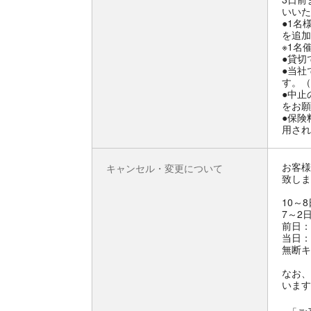
いいた
●1名
を追加
※1名
●貸切
●当社
す。（
●中止
をお願
●保険
用され
お客様
キャンセル・変更について
致しま
10～
7～2
前日：
当日：
無断キ
なお、
います