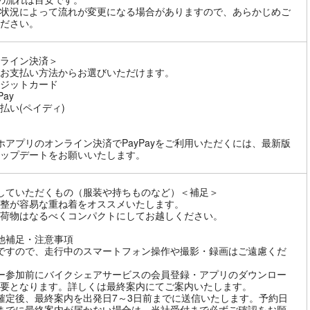
状況によって流れが変更になる場合がありますので、あらかじめご
ださい。
ライン決済＞
お支払い方法からお選びいただけます。
ジットカード
Pay
払い(ペイディ)
ホアプリのオンライン決済でPayPayをご利用いただくには、最新版
ップデートをお願いいたします。
していただくもの（服装や持ちものなど）＜補足＞
整が容易な重ね着をオススメいたします。
荷物はなるべくコンパクトにしてお越しください。
他補足・注意事項
ですので、走行中のスマートフォン操作や撮影・録画はご遠慮くだ
ー参加前にバイクシェアサービスの会員登録・アプリのダウンロー
要となります。詳しくは最終案内にてご案内いたします。
確定後、最終案内を出発日7～3日前までに送信いたします。予約日
までに最終案内が届かない場合は、当社受付まで必ずご確認をお願