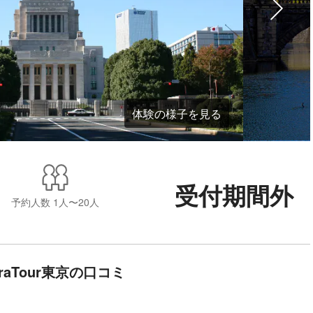
体験の様子を見る
受付期間外
予約人数
1人〜20人
UraTour東京の口コミ