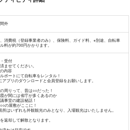
間外
、消費税（登録事業者のみ）、保険料、ガイド料、※別途、自転車
ル料が約700円かかります。
・受付
済ませてください。
の内容
ルポートにて自転車をレンタル！
にアプリのダウンロードと会員登録をお願いします。
の周りって、昔は○○だった！
霞が関には省庁が多くあるのか
議事堂の建設秘話！
○○の屋敷がここに！
箇所はいずれも外観観光のみとなり、入場観光はいたしません。
を返却して解散となります。
の流れは目安です。