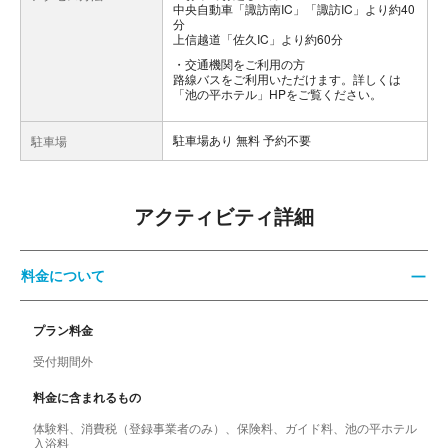
中央自動車「諏訪南IC」「諏訪IC」より約40
分
上信越道「佐久IC」より約60分
交通機関をご利用の方
路線バスをご利用いただけます。詳しくは
「池の平ホテル」HPをご覧ください。
駐車場あり 無料 予約不要
駐車場
アクティビティ詳細
料金について
プラン料金
受付期間外
料金に含まれるもの
体験料、消費税（登録事業者のみ）、保険料、ガイド料、池の平ホテル
入浴料