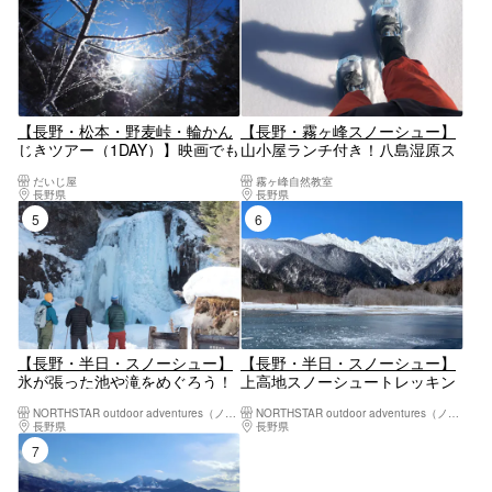
【長野・松本・野麦峠・輪かん
【長野・霧ヶ峰スノーシュー】
じきツアー（1DAY）】映画でも
山小屋ランチ付き！八島湿原ス
有名な野麦峠を輪かんじきトレ
ノーシューウォーク
だいじ屋
霧ヶ峰自然教室
ッキング！ ゆっくりペースなの
長野県
松本市（松本駅周辺・浅間・美ヶ原・塩尻）
長野県
上諏訪・下諏訪・岡谷・霧ヶ峰・美ヶ
でお気軽にご参加頂けます♪峠
5位
6位
ピークから絶景の乗鞍岳ご褒美
♪アウトドア温かランチ♪
【長野・半日・スノーシュー】
【長野・半日・スノーシュー】
氷が張った池や滝をめぐろう！
上高地スノーシュートレッキン
半日トレッキングツアー
グツアー
NORTHSTAR outdoor adventures（ノーススターアウトドアアドベンチャー）
NORTHSTAR outdoor adventures（ノーススターアウトドアアドベンチャー）
長野県
松本市（松本駅周辺・浅間・美ヶ原・塩尻）
長野県
松本市（松本駅周辺・浅間・美ヶ原・
7位