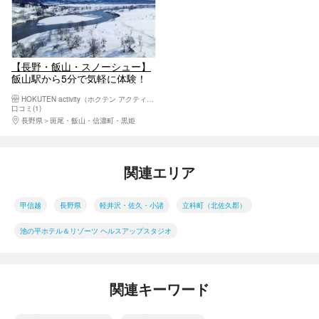
【長野・飯山・スノーシュー】
飯山駅から5分で気軽に体験！
雪国ならではの河川敷スノーシ
HOKUTEN activity（ホクテン アクティビティ）
ュー
口コミ(1)
長野県
斑尾・飯山・信濃町・黒姫
関連エリア
甲信越
長野県
軽井沢・佐久・小諸
立科町（北佐久郡）
池の平ホテル＆リゾーツ ヘルスアップスタジオ
関連キーワード