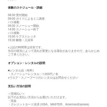
体験のスケジュール・詳細
08:30 受付開始
09:00 ガイドによるミニ講座
バス移動
09:30 スノーシュー開始
14:00 スノーシュー終了
バス移動
15:00 ケアストレッチ
15:30 解散・入浴等
※上記の時間帯は目安です。
当日の状況によって流れが変更になる場合がありますので、あらかじめ
ご了承ください。
オプション・レンタルの説明
■レンタル品（有料）
・スノーシューレンタル：1,000円／名
※ウエア・スノーブーツのレンタルはお問合せください
支払い方法の説明
＜現地払い＞
以下のお支払い方法からお選びいただけます。
・現金
・クレジットカード決済 (VISA、MASTER、AmericanExpress)