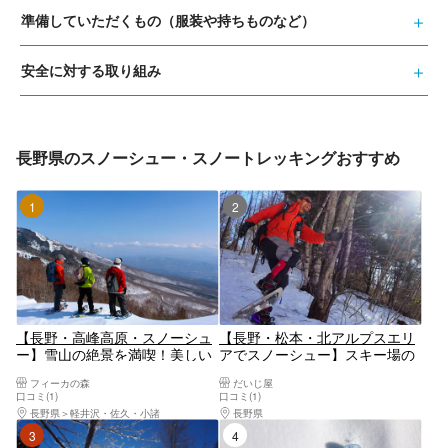
準備していただくもの（服装や持ちものなど）
安全に対する取り組み
長野県のスノーシュー・スノートレッキングおすすめ
1位
2位
【長野・高峰高原・スノーシュ
【長野・松本・北アルプスエリ
ー】雪山の絶景を満喫！美しい
アでスノーシュー】スキー場の
山々や動物のあしあとを観察し
リフトを使うので登りは簡単♪
フィーカの森
だいじ屋
ながらトレッキング
稜線までお手軽アクセス♪360°
口コミ(1)
口コミ(1)
に渡る感動の眺望♪初心者OK♪
長野県
軽井沢・佐久・小諸
長野県
松本市（松本駅周辺・浅間・美ヶ原・
下りも楽しく♪
3位
4位