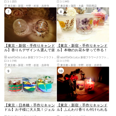
口コミ(22)
口コミ(40)
り 女子会や親子で楽しめます
東京都
新宿・中野・杉並・吉祥寺
東京都
蒲田・大森・羽田周辺
7位
8位
【東京・新宿・手作りキャンド
【東京・新宿・手作りキャンド
ル】香りもデザインも選んで楽
ル】本物のお花を使って作る！
しい！ジュエリーポップキャン
お花見フラワーキャンドル制
azul/CoCo.LuLu 新宿フラワークラフト体験工房
azul/CoCo.LuLu 新宿フラワークラフト体験工房
ドル制作
作 女子会、親子体験、デート
口コミ(18)
口コミ(10)
に最適♪（ハンドメイド、もの
東京都
新宿・中野・杉並・吉祥寺
東京都
新宿・中野・杉並・吉祥寺
づくり、企業イベント、出張イ
9位
10位
ベント可能）
【東京・日本橋・手作りキャン
【東京・新宿・手作りキャンド
ドル】お子様に大人気！ジェル
ル】ふんわり香りも付けられる
キャンドル（1個）
ボタニカルキャンドル作り ア