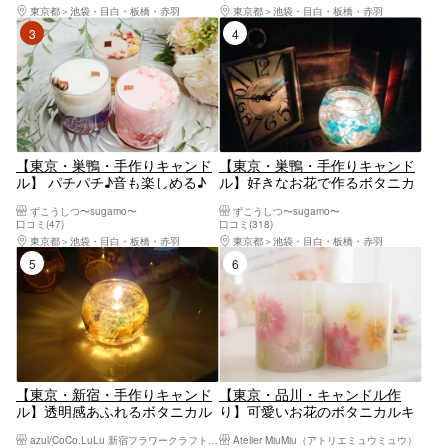
東京都
池袋・目白・板橋・赤羽
東京都
池袋・目白・板橋・赤羽
3位
4位
【東京・巣鴨・手作りキャンド
【東京・巣鴨・手作りキャンド
ル】 パチパチ♪音も楽しめる♪
ル】好きなお花で作るボタニカ
ウッドウィック ” フラワーキャ
ルキャンドルホルダー（1個）※
ずこうしつ〜sugamo〜
ずこうしつ〜sugamo〜
ンドル （1個）
平日割引対象
口コミ(47)
口コミ(318)
東京都
池袋・目白・板橋・赤羽
東京都
池袋・目白・板橋・赤羽
5位
6位
【東京・新宿・手作りキャンド
【東京・品川・キャンドル作
ル】透明感あふれるボタニカル
り】可愛いお花のボタニカルキ
ジェルキャンドルホルダー制作
ャンドルプラン
azul/CoCo.LuLu 新宿フラワークラフト体験工房
Atelier MiuMiu（アトリエミュウミュウ）
体験 ハンドメイド ものづく