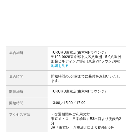
TUKURU東京店(東京VIPラウンジ)
集合場所
〒103-0028東京都中央区八重洲1-5-9八重洲
加藤ビルディング3階（東京VIPラウンジ内）
地図を見る
開始時間の5分前までに受付をお願いいたし
集合時間
ます。
TUKURU東京店(東京VIPラウンジ)
開催場所
13:00／15:00／17:00
開始時間
交通機関をご利用の方
アクセス方法
東京メトロ「日本橋駅」B3出口より徒歩約2
分
JR「東京駅」八重洲北口より徒歩約5分