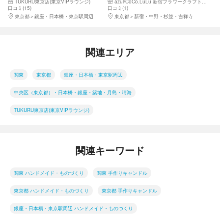
TUKURU東京店(東京VIPラウンジ)
azul/CoCo.LuLu 新宿フラワークラフト体験工房
ロマ香るアイテムです。 女子
口コミ(15)
口コミ(1)
会、親子体験、団体制作に
東京都
銀座・日本橋・東京駅周辺
東京都
新宿・中野・杉並・吉祥寺
関連エリア
関東
東京都
銀座・日本橋・東京駅周辺
中央区（東京都）・日本橋・銀座・築地・月島・晴海
TUKURU東京店(東京VIPラウンジ)
関連キーワード
関東 ハンドメイド・ものづくり
関東 手作りキャンドル
東京都 ハンドメイド・ものづくり
東京都 手作りキャンドル
銀座・日本橋・東京駅周辺 ハンドメイド・ものづくり