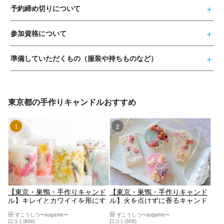
予約締め切りについて
参加資格について
準備していただくもの（服装や持ちものなど）
東京都の手作りキャンドルおすすめ
1位
2位
【東京・巣鴨・手作りキャンド
【東京・巣鴨・手作りキャンド
ル】キレイとカワイイを形にす
ル】火を点けずに香るキャンド
る♬3Dボタニカルキャンドル
ル♪ボタニカルアロマワックス
ずこうしつ〜sugamo〜
ずこうしつ〜sugamo〜
（1個）※平日割引対象
サシェ(2個)
口コミ(856)
口コミ(305)