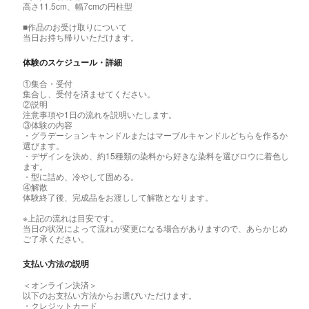
高さ11.5cm、幅7cmの円柱型
■作品のお受け取りについて
当日お持ち帰りいただけます。
体験のスケジュール・詳細
①集合・受付
集合し、受付を済ませてください。
②説明
注意事項や1日の流れを説明いたします。
③体験の内容
・グラデーションキャンドルまたはマーブルキャンドルどちらを作るか
選びます。
・デザインを決め、約15種類の染料から好きな染料を選びロウに着色し
ます。
・型に詰め、冷やして固める。
④解散
体験終了後、完成品をお渡しして解散となります。
※上記の流れは目安です。
当日の状況によって流れが変更になる場合がありますので、あらかじめ
ご了承ください。
支払い方法の説明
＜オンライン決済＞
以下のお支払い方法からお選びいただけます。
・クレジットカード