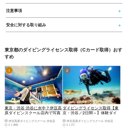
注意事項
安全に対する取り組み
東京都のダイビングライセンス取得（Cカード取得）おす
すめ
1位
2位
東京・渋谷 渋谷に水中？伊豆高
ダイビングライセンス取得【東
原ダイビンスクール店内で写真
京・渋谷／2日間～】体験ダイ
の撮影会！
ビング経験者向け！（初めてで
伊豆高原ダイビングスクール 渋谷店
伊豆高原ダイビングスクール 渋谷店
も受講可能です。）学割あり／
口コミ(86)
口コミ(7)
ランチ付き可／グループ参加可