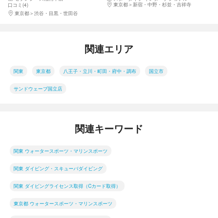
で国際ライセンス取得で本格的
東京都
新宿・中野・杉並・吉祥寺
口コミ(4)
にダイビングを始めよう！（最
東京都
渋谷・目黒・世田谷
大潜水深度18m）
関連エリア
関東
東京都
八王子・立川・町田・府中・調布
国立市
サンドウェーブ国立店
関連キーワード
関東 ウォータースポーツ・マリンスポーツ
関東 ダイビング・スキューバダイビング
関東 ダイビングライセンス取得（Cカード取得）
東京都 ウォータースポーツ・マリンスポーツ