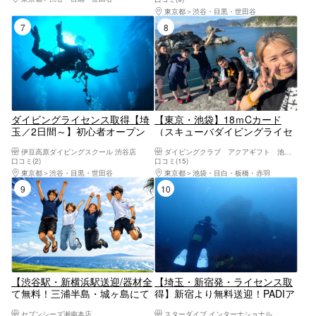
受講可能です。）学割あり／ラ
てでも受講可能です。）学割あ
東京都
渋谷・目黒・世田谷
ンチ付き可／グループ参加可／
り／ランチ付き可／グループ参
7位
8位
初心者要相談／宿泊案内あり
加可／初心者要相談／宿泊案内
あり
ダイビングライセンス取得【埼
【東京・池袋】18ｍCカード
玉／2日間～】初心者オープン
（スキューバダイビングライセ
ウォーターコース！体験ダイビ
ンス）月1の講習であこがれの
伊豆高原ダイビングスクール 渋谷店
ダイビングクラブ アクアギフト 池袋店
ング経験者向け！（初めてでも
ダイバーに！
口コミ(2)
口コミ(15)
受講可能です。）学割あり／ラ
東京都
渋谷・目黒・世田谷
東京都
池袋・目白・板橋・赤羽
ンチ付き可／グループ参加可／
9位
10位
初心者要相談／宿泊案内あり
【渋谷駅・新横浜駅送迎/器材全
【埼玉・新宿発・ライセンス取
て無料！三浦半島・城ヶ島にて
得】新宿より無料送迎！PADIア
オープンウォーター取得】2.5日
ドバンスライセンスコース
セブンシーズ湘南本店
スターダイブ インターナショナル