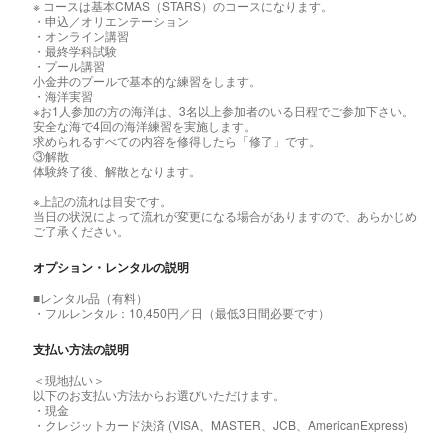
※ コースは基本CMAS（STARS）のコースになります。
・申込／オリエンテーション
・オンライン講習
・最終学科試験
・プール講習
小金井のプールで基本的な練習をします。
・海洋実習
※お1人参加の方の海洋は、3名以上参加者のいる日程でご参加下さい。
安全な海で4回の海洋練習を実施します。
求められるすべての内容を修得したら「修了」です。
③解散
体験終了後、解散となります。
※上記の流れは目安です。
当日の状況によって流れが変更になる場合がありますので、あらかじめ
ご了承ください。
オプション・レンタルの説明
■レンタル品（有料）
・フルレンタル：10,450円／日（最低3日間必要です）
支払い方法の説明
＜現地払い＞
以下のお支払い方法からお選びいただけます。
・現金
・クレジットカード決済 (VISA、MASTER、JCB、AmericanExpress)