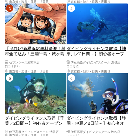
東京都
渋谷・目黒・世田谷
東京都
渋谷・目黒・世田谷
／初心者要相談／宿泊案内あり
3位
4位
【渋谷駅/新横浜駅無料送迎！器
ダイビングライセンス取得【神
材全て込み！三浦半島・城ヶ島
奈川／2日間～】初心者オープ
にてダイビングライセンス取
ンウォーターコース！体験ダイ
セブンシーズ湘南本店
伊豆高原ダイビングスクール 渋谷店
得】1.5日でライセンス取得！学
ビング経験者向け！（初めてで
口コミ(14)
口コミ(6)
科講習＆日帰り2ダイブで気軽
も受講可能です。）学割あり／
東京都
渋谷・目黒・世田谷
東京都
渋谷・目黒・世田谷
に国際ライセンスを取得しよ
ランチ付き可／グループ参加可
5位
6位
う！（最大潜水深度12m）
／初心者要相談／宿泊案内あり
ダイビングライセンス取得【千
ダイビングライセンス取得【静
葉／2日間～】初心者オープン
岡・伊豆／2日間～】初心者オ
ウォーターコース！体験ダイビ
ープンウォーターコース！体験
伊豆高原ダイビングスクール 渋谷店
伊豆高原ダイビングスクール 渋谷店
ング経験者向け！（初めてでも
ダイビング経験者向け！（初め
東京都
渋谷・目黒・世田谷
口コミ(9)