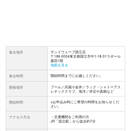
サンドウェーブ国立店
集合場所
〒186-0004東京都国立市中1-18-31ラポール
森田1階
地図を見る
開始時間までにお越しください。
集合時間
プール／武蔵小金井／ラック・シャトーアス
開催場所
レチッククラブ、海洋／伊豆や真鶴など
※お申込み時にご希望の時間をお知らせくだ
開始時間
さい。
交通機関をご利用の方
アクセス方法
JR「国立駅」から徒歩約7分