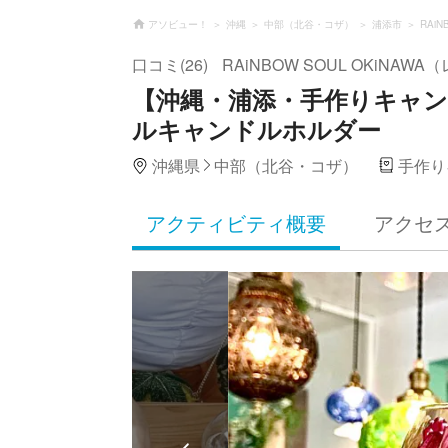
アソビュー！
沖縄
中部（北谷・コザ）
浦添市
RAi
口コミ(26)
RAiNBOW SOUL OKiN
【沖縄・浦添・手作りキャ
ルキャンドルホルダー
沖縄県
中部（北谷・コザ）
手作り
アクティビティ概要
アクセ