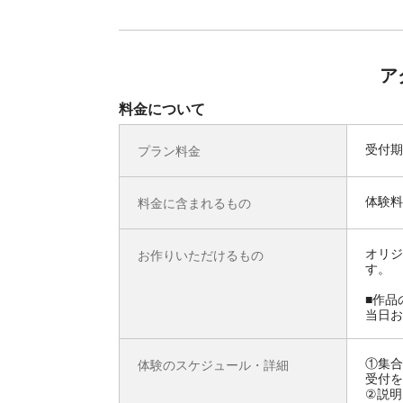
ア
料金について
受付期
プラン料金
体験料
料金に含まれるもの
オリジ
お作りいただけるもの
す。
■作品
当日お
①集合
体験のスケジュール・詳細
受付を
②説明