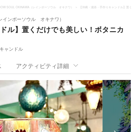
NBOW SOUL OKiNAWA（レインボーソウル オキナワ）
【沖縄・浦添・手作りキャンドル】置く
AWA（レインボーソウル オキナワ）
ンドル】置くだけでも美しい！ボタニカ
キャンドル
ス
アクティビティ詳細