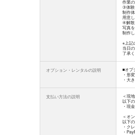
作業の
③体験
制作体
用意し
④解散
写真を
制作し
※上記
当日の
了承く
■オプ
オプション・レンタルの説明
・形変
・大き
＜現地
支払い方法の説明
以下の
・現金
＜オン
以下の
・クレ
・Pay