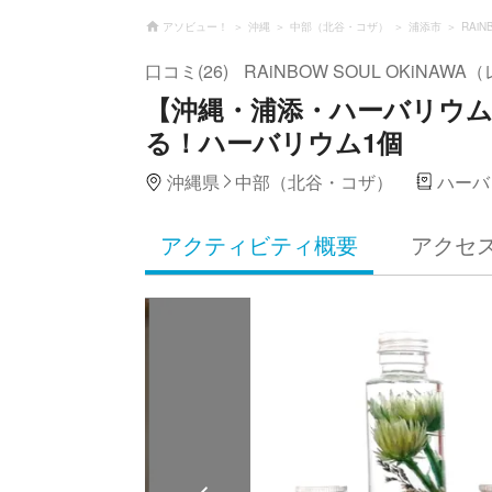
アソビュー！
沖縄
中部（北谷・コザ）
浦添市
RAi
口コミ(26)
RAiNBOW SOUL OKiN
【沖縄・浦添・ハーバリウ
る！ハーバリウム1個
沖縄県
中部（北谷・コザ）
ハーバ
アクティビティ概要
アクセ