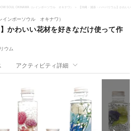
NBOW SOUL OKiNAWA（レインボーソウル オキナワ）
【沖縄・浦添・ハーバリウム】かわいい
AWA（レインボーソウル オキナワ）
ム】かわいい花材を好きなだけ使って作
リウム
ス
アクティビティ詳細