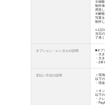
③体験
制作体
用意し
④解散
写真を
制作し
※上記
当日の
了承く
■オプ
オプション・レンタルの説明
・大き
・大き
・2本
＜現地
支払い方法の説明
以下の
・現金
＜オン
以下の
・クレ
・Pay