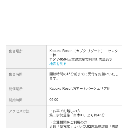
Kabuku Resort（カブク リゾート） センタ
集合場所
ー棟
〒517-0504三重県志摩市阿児町志島876
地図を見る
開始時間の15分前までに受付をお願いいたし
集合時間
ます。
Kabuku Resort内アートパークエリア他
開催場所
09:00
開始時間
お車でお越しの方
アクセス方法
第二伊勢道路「白木IC」より約45分
交通機関をご利用の方
近鉄「鵜方駅」よりバス92志島循環線「志島