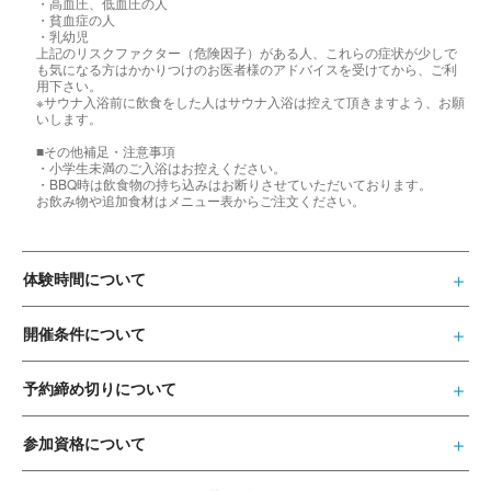
・高血圧、低血圧の人
・貧血症の人
・乳幼児
上記のリスクファクター（危険因子）がある人、これらの症状が少しで
も気になる方はかかりつけのお医者様のアドバイスを受けてから、ご利
用下さい。
※サウナ入浴前に飲食をした人はサウナ入浴は控えて頂きますよう、お願
いします。
■その他補足・注意事項
・小学生未満のご入浴はお控えください。
・BBQ時は飲食物の持ち込みはお断りさせていただいております。
お飲み物や追加食材はメニュー表からご注文ください。
体験時間について
開催条件について
予約締め切りについて
参加資格について