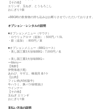
【その他】
エリンギ、玉ねぎ、とうもろこし
おにぎり1個
※BBQ時の飲食物の持ち込みはお断りさせていただいております。
オプション・レンタルの説明
■オプションメニュー（サウナ）
・ロウリュアロマ（追加）：500円／1.5L
・薪（追加）：800円／束
■オプションメニュー（BBQコース）
・美し国三重3大珍味BBQ：7,000円／名
＜美し国三重3大珍味BBQ＞
ーMenuー
【海鮮】
伊勢海老(1尾)
あわび、サザエ、檜扇貝 各1ケ
【お肉】
フィレ肉(A5松阪牛)
牛ハラミ、豚バラ味噌漬け
ウインナー
【その他】
玉ねぎ エリンギ
おにぎり1個
支払い方法の説明