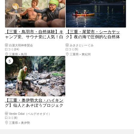
【三重・鳥羽市・自然体験】キ
【三重・尾鷲市・シーカヤッ
ャンプ党、サウナ党に人気！白
ク】夜の海で圧倒的な自然体
瀧の森でサウナ体験（白瀧 森
験！シーカヤック夜光虫ナイト
白瀧大明神奉賛会
みきさといーぐみ
のサウナ）
ツアー（初級～中級向けミニ講
口コミ(24)
口コミ(5)
習付き）
三重県
鳥羽
三重県
東紀州
5位
【三重・奥伊勢大台・ハイキン
グ】仙人とあそぼうプロジェク
ト
Verde Odai（ベルデオオダイ）
口コミ(8)
三重県
奥伊勢