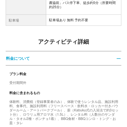
農協前」バス停下車、徒歩約5分（所要時間
約25分）
駐車場あり 無料 予約不要
駐車場
アクティビティ詳細
料金について
プラン料金
受付期間外
料金に含まれるもの
体験料、消費税（登録事業者のみ）、体験で使うレンタル品、施設利用
料、食事代、施設利用料（フリースペース・飲料水・ロッカー付きパウ
ダールーム・アートパークプール）、薪（Kabuku式の入浴法で約3セッ
ト分）、ロウリュ用アロマ水（1.5L）、レンタル料（人数分のサンダ
ル・タオル2種・ポンチョ1着）、BBQ食材・BBQコンロ・トング・お
皿・タレ