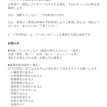
お客様のご都合によりキャンセルされる場合、下記のキャンセル料を頂
戴致します。
当日・無断キャンセル：ご予約料金の100%
なお、変更のご要望は時期や予約状況によりご希望に添えない場合がご
ざいます。あらかじめご了承ください。
※「ご予約料金」は、クーポン/ポイントを適用する前の金額です。
お知らせ
■準備していただくもの（服装や持ちものなど）＜補足＞
水着（男性：海パン、女性：短パン・キャミソール等）
濡れた水着を入れる袋、必要な方は着替え
■健康的参加条件＜補足＞
以下の項目に当てはまる方は入浴を控えて頂きますようお願いします。
・心臓疾患のある人
・心筋梗塞の恐れがある人
・動脈硬化がある人
・悪性腫瘍がある人
・糖尿病で合併症がある人
・血栓ができやすい人
・呼吸不全の人
・出血性疾患の人
・結核が進行中の人
・妊娠中の人