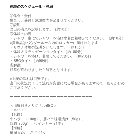
体験のスケジュール・詳細
①集合・受付
集合し、受付と施設案内を済ませてください。
②説明
当日の流れを説明します。（約10分）
③体験の内容
・シャワー室にてシャワーを浴び水着に着替えてください。（約10分）
※貴重品はパウダールーム内のロッカーに預けれらます。
・サウナ体験の説明をいたします。（約10分）
・体験＆リラクゼーションタイム（約100分）
・シャワーを浴び、着替えてください。（約20分）
・BBQタイム（約90分）
④解散
精算が終わりましたら解散となります。
※上記の流れは目安です。
当日の状況によって流れが変更になる場合がありますので、あらかじめ
ご了承ください。
ーーーーーーーーーーーーーーーーーーーーーーー
＜海鮮付きオリジナルBBQ＞
ーMenuー
【お肉】
牛ハラミ（100g）、豚バラ味噌漬け（50g）、
鶏肉（50g）、ウインナー（1本）
【海鮮】
檜扇貝2ケ、さざえ1ケ