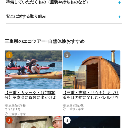
準備していただくもの（服装や持ちものなど）
安全に対する取り組み
三重県のエコツアー･自然体験おすすめ
1位
2位
【三重・カヤック・1時間30
【三重・志摩・サウナ】あづり
分】英虞湾に冒険に出かけよ
浜を目の前に楽しむバレルサウ
う！シーカヤックエコツアー
ナ体験（2時間）
志摩自然学校
志摩で遊び隊
三重県
志摩
口コミ(125)
三重県
志摩
3位
4位