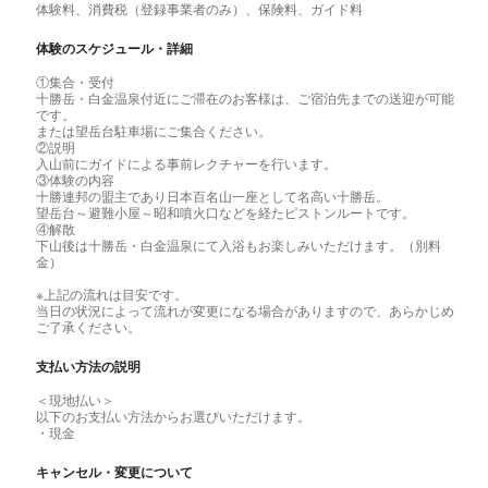
体験料、消費税（登録事業者のみ）、保険料、ガイド料
体験のスケジュール・詳細
①集合・受付
十勝岳・白金温泉付近にご滞在のお客様は、ご宿泊先までの送迎が可能
です。
または望岳台駐車場にご集合ください。
②説明
入山前にガイドによる事前レクチャーを行います。
③体験の内容
十勝連邦の盟主であり日本百名山一座として名高い十勝岳。
望岳台～避難小屋～昭和噴火口などを経たピストンルートです。
④解散
下山後は十勝岳・白金温泉にて入浴もお楽しみいただけます。（別料
金）
※上記の流れは目安です。
当日の状況によって流れが変更になる場合がありますので、あらかじめ
ご了承ください。
支払い方法の説明
＜現地払い＞
以下のお支払い方法からお選びいただけます。
・現金
キャンセル・変更について