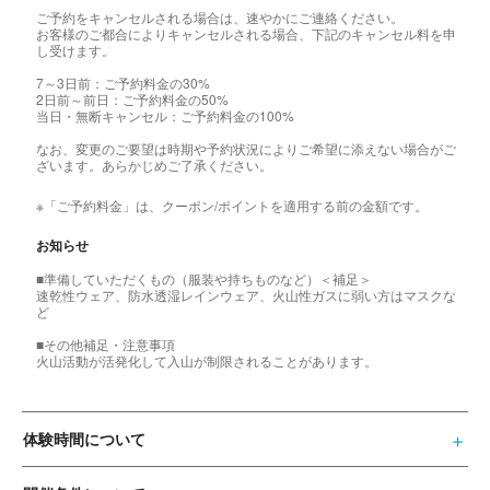
ご予約をキャンセルされる場合は、速やかにご連絡ください。
お客様のご都合によりキャンセルされる場合、下記のキャンセル料を申
し受けます。
7～3日前：ご予約料金の30%
2日前～前日：ご予約料金の50%
当日・無断キャンセル：ご予約料金の100%
なお、変更のご要望は時期や予約状況によりご希望に添えない場合がご
ざいます。あらかじめご了承ください。
※「ご予約料金」は、クーポン/ポイントを適用する前の金額です。
お知らせ
■準備していただくもの（服装や持ちものなど）＜補足＞
速乾性ウェア、防水透湿レインウェア、火山性ガスに弱い方はマスクな
ど
■その他補足・注意事項
火山活動が活発化して入山が制限されることがあります。
体験時間について