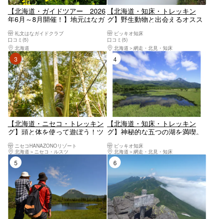
【北海道・ガイドツアー 2026
【北海道・知床・トレッキン
年6月～8月開催！】地元はなガ
グ】野生動物と出会えるオスス
イドとめぐる礼文島／天候や開
メツアー☆手つかずの大自然を
礼文はなガイドクラブ
ピッキオ知床
花状況にあわせて最適なコース
堪能☆知床原生林＆断崖絶景ト
口コミ(5)
口コミ(5)
をご案内！ 礼文島の絶景、可憐
レッキング【双眼鏡・ウェア上
北海道
離島（利尻・礼文・天売・焼尻）
北海道
網走・北見・知床
な花々を写真に収めに行きまし
下・長靴レンタル無料。手ぶら
3位
4位
ょう
参加可能！ホテル送迎あり】
【北海道・ニセコ・トレッキン
【北海道・知床・トレッキン
グ】頭と体を使って遊ぼう！ツ
グ】神秘的な五つの湖を満喫。
リートレッキング体験
知床五湖トレッキングツアー
ニセコHANAZONOリゾート
ピッキオ知床
北海道
ニセコ・ルスツ
北海道
網走・北見・知床
5位
6位