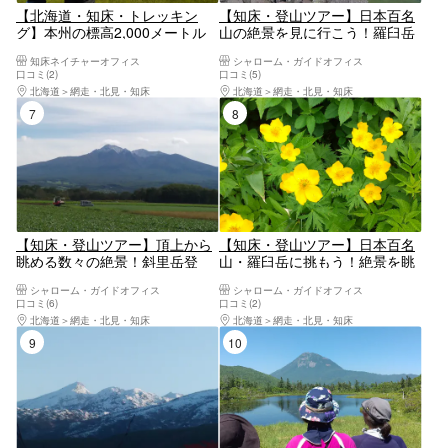
【北海道・知床・トレッキン
【知床・登山ツアー】日本百名
グ】本州の標高2,000メートル
山の絶景を見に行こう！羅臼岳
級！羅臼湖登山道トレッキング
登山・岩尾別コース
知床ネイチャーオフィス
シャローム・ガイドオフィス
口コミ(2)
口コミ(5)
北海道
網走・北見・知床
北海道
網走・北見・知床
7位
8位
【知床・登山ツアー】頂上から
【知床・登山ツアー】日本百名
眺める数々の絶景！斜里岳登
山・羅臼岳に挑もう！絶景を眺
山・清里コース
める羅臼コース
シャローム・ガイドオフィス
シャローム・ガイドオフィス
口コミ(6)
口コミ(2)
北海道
網走・北見・知床
北海道
網走・北見・知床
9位
10位