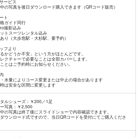
真サービス
中の写真を後日ダウンロード購入できます（QRコード販売）
ポート
格ガイド同行
Pro撮影込み
ットスーツレンタル込み
あり（大歩危駅・大杉駅、要予約）
タッフより
るかどうか不安」という方がほとんどです。
レクチャーで必要なことは全部カバーします。
ことはご予約時にお知らせください。
案内
・水量によりコース変更または中止の場合があります
時は安全な区間に変更します
タルシューズ：￥200／1足
ー写真：￥2,500
中の写真は終了後にスライドショーで内容確認できます。
ダウンロード式ですので、当日QRコードを受付にてご購入くださ