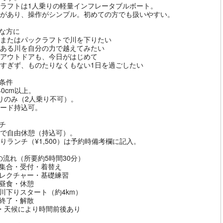
ラフトは1人乗りの軽量インフレータブルボート。
があり、操作がシンプル。初めての方でも扱いやすい。
んな方に
Pまたはパックラフトで川を下りたい
ある川を自分の力で越えてみたい
アウトドアも、今日がはじめて
すぎず、ものたりなくもない1日を過ごしたい
加条件
40cm以上。
りのみ（2人乗り不可）。
ード持込可。
ンチ
で自由休憩（持込可）。
りランチ（¥1,500）は予約時備考欄に記入。
日の流れ（所要約5時間30分）
00 集合・受付・着替え
30 レクチャー・基礎練習
0 昼食・休憩
15 川下りスタート（約4km）
0 終了・解散
・天候により時間前後あり