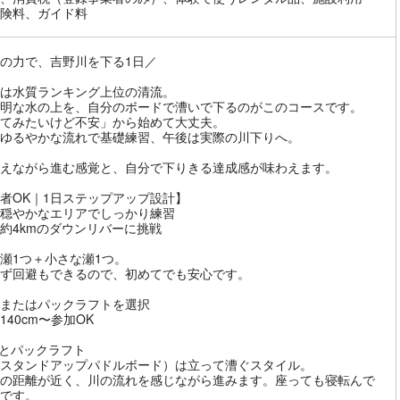
険料、ガイド料
の力で、吉野川を下る1日／
は水質ランキング上位の清流。
明な水の上を、自分のボードで漕いで下るのがこのコースです。
てみたいけど不安」から始めて大丈夫。
ゆるやかな流れで基礎練習、午後は実際の川下りへ。
えながら進む感覚と、自分で下りきる達成感が味わえます。
者OK｜1日ステップアップ設計】
穏やかなエリアでしっかり練習
約4kmのダウンリバーに挑戦
瀬1つ＋小さな瀬1つ。
ず回避もできるので、初めてでも安心です。
Pまたはパックラフトを選択
140cm〜参加OK
UPとパックラフト
（スタンドアップパドルボード）は立って漕ぐスタイル。
の距離が近く、川の流れを感じながら進みます。座っても寝転んで
です。