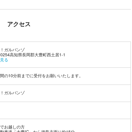
アクセス
！ガルバンゾ
9-0254高知県長岡郡大豊町西土居1-1
見る
間の10分前までに受付をお願いいたします。
！ガルバンゾ
でお越しの方
動車道「大豊IC」から徳島方面に約15分