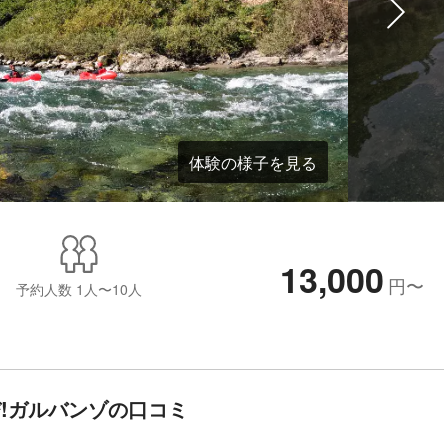
体験の様子を見る
13,000
円
〜
予約人数
1人〜10人
!ガルバンゾの口コミ