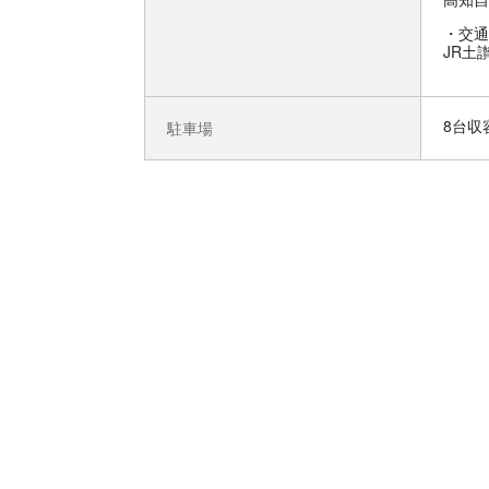
交通
JR土
8台収
駐車場