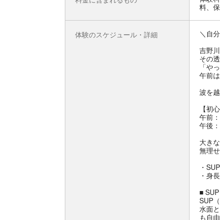
料、保
＼自分
体験のスケジュール・詳細
吉野川
その透
「やっ
午前は
波を越
【初心
午前：
午後：
大きな
無理せ
・SU
・身長
■ S
SUP
水面と
も自由