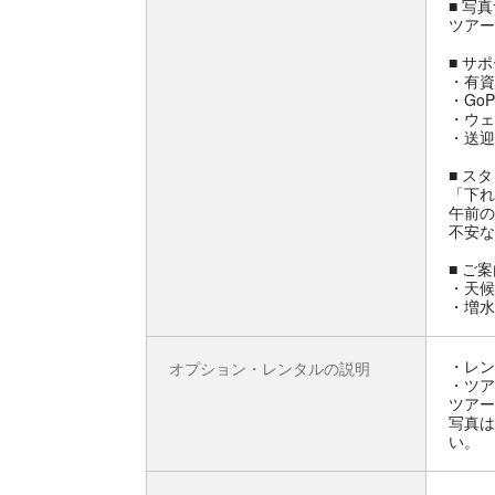
■ 写
ツアー
■ サ
・有資
・Go
・ウェ
・送迎
■ ス
「下れ
午前の
不安な
■ ご
・天候
・増水
・レン
オプション・レンタルの説明
・ツア
ツアー
写真は
い。