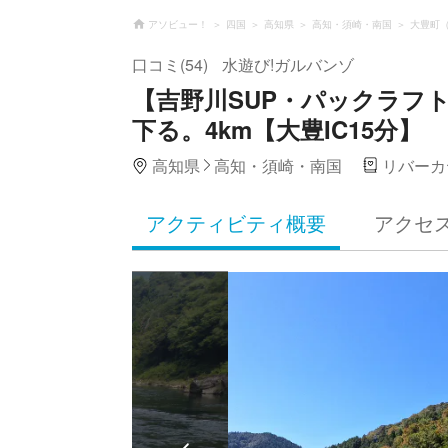
アソビュー！
四国
高知県
高知・須崎・南国
大豊町
口コミ(54)
水遊び!ガルバンゾ
【吉野川SUP・パックラフ
下る。4km【大豊IC15分】
高知県
高知・須崎・南国
リバーカ
アクティビティ概要
アクセ