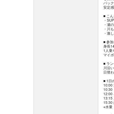
パック
安定感
■ こ
・SU
・瀬の
・川も
・激し
■ 参
身長1
1人乗
マイボ
■ ラ
川沿い
日替わ
■ 1
10:
10:
12:0
13:
15:3
※水量