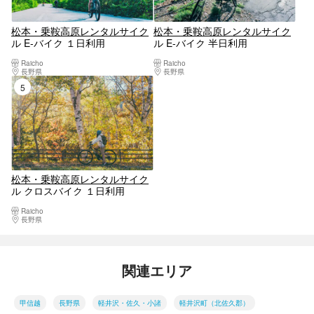
松本・乗鞍高原レンタルサイク
松本・乗鞍高原レンタルサイク
ル E-バイク １日利用
ル E-バイク 半日利用
Raicho
Raicho
長野県
松本市（松本駅周辺・浅間・美ヶ原・塩尻）
長野県
松本市（松本駅周辺・浅間・美ヶ原・
5位
松本・乗鞍高原レンタルサイク
ル クロスバイク １日利用
Raicho
長野県
松本市（松本駅周辺・浅間・美ヶ原・塩尻）
関連エリア
甲信越
長野県
軽井沢・佐久・小諸
軽井沢町（北佐久郡）