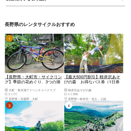
長野県のレンタサイクルおすすめ
1位
2位
【長野県・大町市・サイクリン
【最大500円割引】軽井沢あそ
グ】季節の花めぐり、3つの湖
びの森 お得なパス券（1日券
を一周！映画・アニメの舞台を
or1時間券）
大町・青木湖アドベンチャークラブ
軽井沢あそびの森
走ろう（レンタサイクル）
口コミ(1)
口コミ(38)
長野県
安曇野・大町
長野県
軽井沢・佐久・小諸
3位
4位