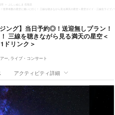
垣市
ぷしぃぬしま 石垣店
！世界有数の星空に逢いに行く！ 三線を聴きながら見る満天の星空＜星空ガイド・三線生ライブ／
ジング】当日予約◎！送迎無しプラン！
！ 三線を聴きながら見る満天の星空＜
1ドリンク＞
アー, ライブ・コンサート
ス
アクティビティ詳細