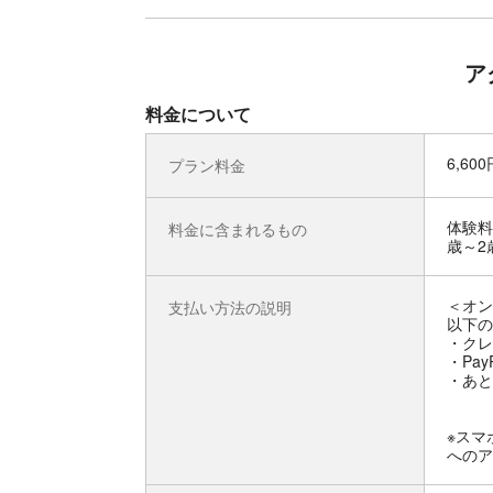
ア
料金について
6,60
プラン料金
体験料
料金に含まれるもの
歳～2
＜オン
支払い方法の説明
以下の
・クレ
・Pay
・あと
※スマ
へのア