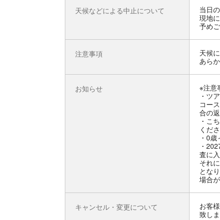
当日の
天候などによる中止について
現地に
予めご
天候に
注意事項
あらか
※注意
お知らせ
・ツア
コース
合の返
・こち
くださ
・0歳
・20
査に入
それに
となり
場合が
お客様
キャンセル・変更について
致しま