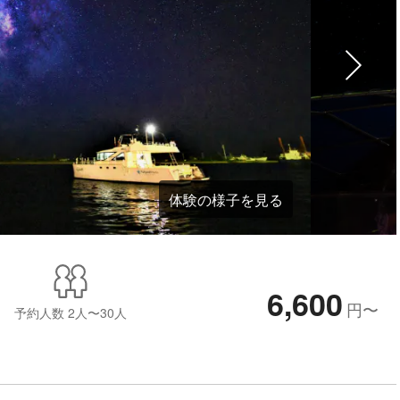
体験の様子を見る
6,600
円
〜
予約人数
2人〜30人