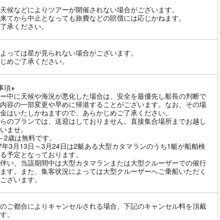
天候などによりツアーが開催されない場合がございます。
来てから中止となっても旅費などの賠償には応じかねます。
了承ください。
よっては星が見られない場合がございます。
じめご了承ください。
事項※
ー中に天候や海況が悪化した場合は、安全を最優先し船長の判断で
内容の一部変更や早めに帰港することがございます。なお、その場
金はいたしかねますので、あらかじめご了承ください。
らのプランでは、送迎はしておりません。直接集合場所までお越し
いませ。
～2歳は無料です。
27年3月13日～3月24日は2艇ある大型カタマランのうち1艇が船舶検
る予定となっております。
伴い、当該期間中は大型カタマランまたは大型クルーザーでの催行
ます。また、集客状況によっては大型クルーザーへご乗船いただく
ございます。
のご都合によりキャンセルされる場合、下記のキャンセル料を頂戴
す。