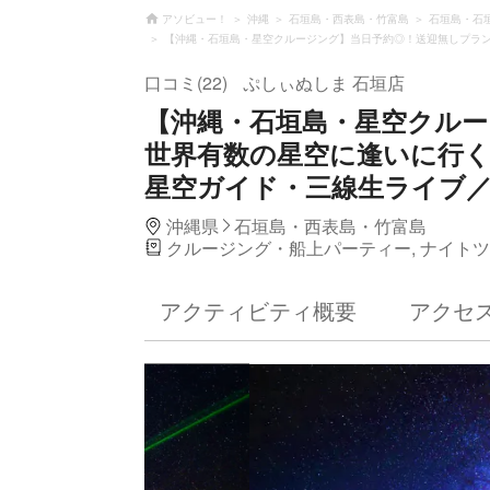
アソビュー！
沖縄
石垣島・西表島・竹富島
石垣島・石
【沖縄・石垣島・星空クルージング】当日予約◎！送迎無しプラン
口コミ(22)
ぷしぃぬしま 石垣店
【沖縄・石垣島・星空クルー
世界有数の星空に逢いに行く
星空ガイド・三線生ライブ／
沖縄県
石垣島・西表島・竹富島
クルージング・船上パーティー, ナイトツ
アクティビティ概要
アクセ