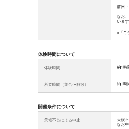
前日・
なお、
います
※「ご
体験時間について
約1時
体験時間
約1時
所要時間（集合〜解散）
開催条件について
天候不
天候不良による中止
なお中