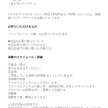
・あと払い(ペイディ)
※スマホアプリのオンライン決済でPayPayをご利用いただくには、最新
版へのアップデートをお願いいたします。
お作りいただけるもの
フォトフレーム（1個）をお作りいただけます。
■作品のお受け取りについて
当日お持ち帰りいただけます。
後日店頭での受け取りも可能です。
体験のスケジュール・詳細
①集合・受付
受付を済ませてください。
②説明
ご用意している資材の説明後 カットしていきます。
③体験の内容
ワイヤリングとテーピングを行います。
フローラルフォームの扱い方、放射状の挿し方をレクチャーします。
グルーガンの説明を行い、接着して完成です。
④解散
体験終了後、解散となります。
※上記の流れは目安です。
当日の状況によって流れが変更になる場合がありますので、あらかじめ