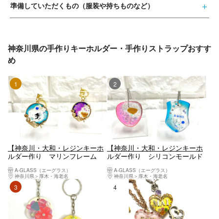
準備していただくもの（服装や持ちものなど）
神奈川県の手作りキーホルダー・手作りストラップおすす
め
1位
2位
【神奈川・大和・レジンキーホ
【神奈川・大和・レジンキーホ
ルダー作り マリンフレーム
ルダー作り シリコンモールド
Ver】 フレームの中で作るレジ
Ver】 シリコンモールドを使っ
A-GLASS（エーグラス）
A-GLASS（エーグラス）
ンキーホルダー1個
て作るレジンキーホルダー1個
神奈川県
厚木・海老名
神奈川県
厚木・海老名
3位
4位