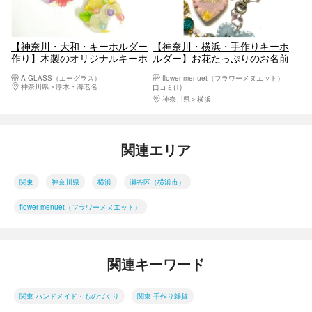
【神奈川・大和・キーホルダー
【神奈川・横浜・手作りキーホ
作り】木製のオリジナルキーホ
ルダー】お花たっぷりのお名前
ルダー1個
キーホルダー（ヘアアクセサリ
A-GLASS（エーグラス）
flower menuet（フラワーメヌエット）
ー・ペンダントトップにも！）
神奈川県
厚木・海老名
口コミ(1)
神奈川県
横浜
関連エリア
関東
神奈川県
横浜
瀬谷区（横浜市）
flower menuet（フラワーメヌエット）
関連キーワード
関東 ハンドメイド・ものづくり
関東 手作り雑貨