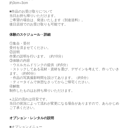
約3cm×3cm
■作品のお受け取りについて
当日お持ち帰りいただけます。
ご希望の場合は、発送いたします（別途送料）。
後日店頭でのお受け取りも可能です。
体験のスケジュール・詳細
①集合・受付
受付を済ませてください。
②説明
作業の説明を行います。（約10分）
③体験の内容
・ウエルカムドリンクの提供（約5分）
・ストックしてある花材・資材を選び、デザインを考えて、作っていき
ます。（約60分）
・作品の写真撮影時間を設けてあります。（約5分）
・ティータイムで休憩なさってからご帰宅ください。
④解散
制作したものはお持ち帰りいただけます。
※上記の流れは目安です。
当日の状況によって流れが変更になる場合がありますので、あらかじめ
ご了承ください。
オプション・レンタルの説明
■オプションメニュー