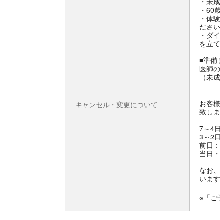
・未成
・60
・体験
ださい
・ダイ
を立て
■準備
医師の
（未成
お客様
キャンセル・変更について
致しま
7～4
3～2
前日：
当日・
なお、
います
※「ご