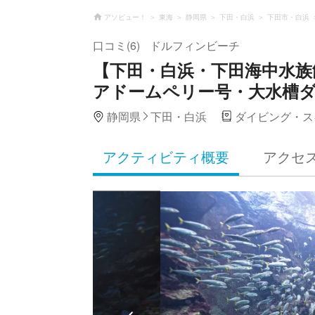
アソビュー！
東海
静岡県
下田・白浜
下田市・白浜
口コミ(6)
ドルフィンビーチ
【下田・白浜・下田海中水族
アドームペリー号・大水槽ダ
静岡県
下田・白浜
ダイビング・ス
アクティビティ概要
アクセ