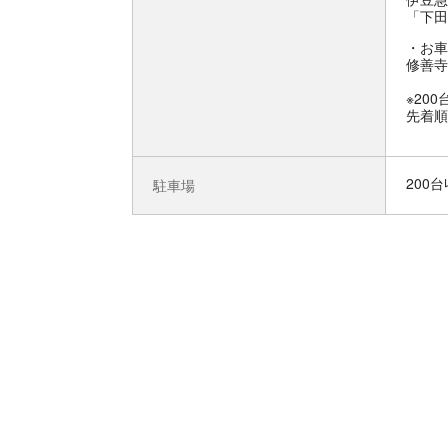
「下田
お車
修善寺
※20
先着順
200
駐車場