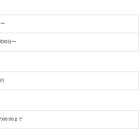
分〜
間30分〜
行
00:00まで