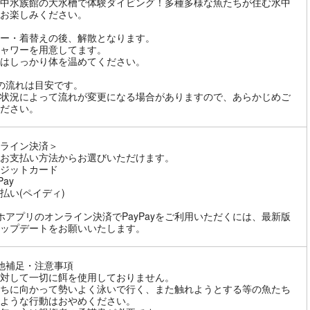
中水族館の大水槽で体験ダイビング！多種多様な魚たちが住む水中
お楽しみください。
ー・着替えの後、解散となります。
ャワーを用意してます。
はしっかり体を温めてください。
の流れは目安です。
状況によって流れが変更になる場合がありますので、あらかじめご
ださい。
ライン決済＞
お支払い方法からお選びいただけます。
ジットカード
Pay
払い(ペイディ)
ホアプリのオンライン決済でPayPayをご利用いただくには、最新版
ップデートをお願いいたします。
他補足・注意事項
対して一切に餌を使用しておりません。
ちに向かって勢いよく泳いで行く、また触れようとする等の魚たち
ような行動はおやめください。