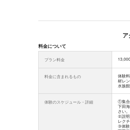
ア
料金について
13,0
プラン料金
体験料
料金に含まれるもの
材レン
水族館
①集合
体験のスケジュール・詳細
下田海
さい。
②説明
レクチ
③体験