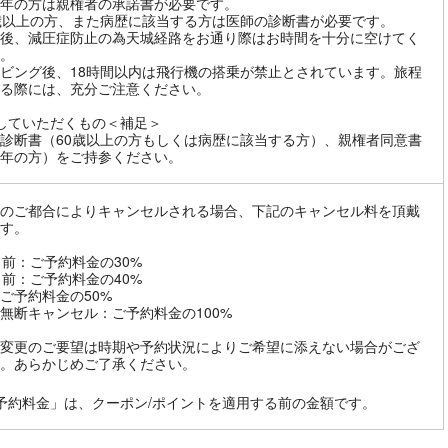
年の方は親権者の承諾書が必要です。
歳以上の方、また病歴に該当する方は医師の診断書が必要です。
後、減圧症防止の為天城経路をお通り際はお時間を十分に空けてく
。
ビング後、18時間以内は飛行機の搭乗が禁止とされています。旅程
る際には、充分ご注意ください。
していただくもの＜補足＞
診断書（60歳以上の方もしくは病歴に該当する方）、親権者同意書
年の方）をご持参ください。
のご都合によりキャンセルされる場合、下記のキャンセル料を頂戴
す。
日前：ご予約料金の30%
日前：ご予約料金の40%
ご予約料金の50%
無断キャンセル：ご予約料金の100%
変更のご要望は時期や予約状況によりご希望に添えない場合がござ
。あらかじめご了承ください。
予約料金」は、クーポン/ポイントを適用する前の金額です。