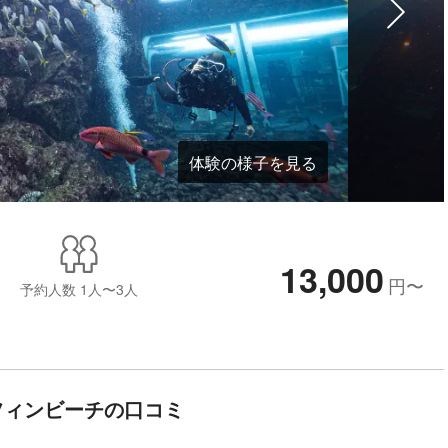
体験の様子を見る
13,000
円
〜
予約人数
1人〜3人
フィンビーチの口コミ