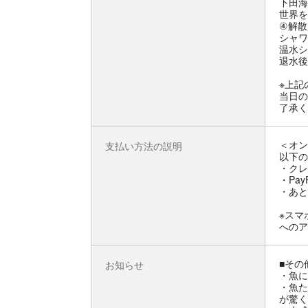
下田海
世界を
④解散
シャワ
温水シ
退水後
※上記
当日の
了承く
＜オン
支払い方法の説明
以下の
・クレ
・Pay
・あと
※スマ
へのア
■その
お知らせ
・魚に
・魚た
が驚く