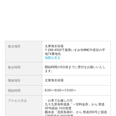
太東海水浴場
集合場所
〒299-4502千葉県いすみ市岬町中原谷の平
地74番地先
地図を見る
開始時間の5分前までに受付をお願いいたし
集合時間
ます。
太東海水浴場
開催場所
6:00〜/9:00〜/13:00〜
開始時間
お車でお越しの方
アクセス方法
九十九里有料道路「一宮料金所」から 県道
30号経由 10分程度
圏央道「茂原長南IC」から 県道293号と国道
128号経由 30分程度