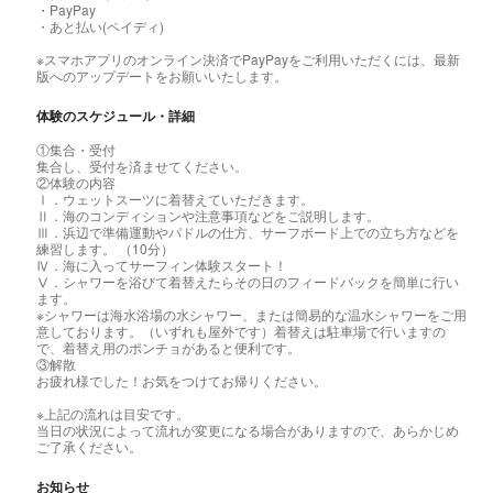
・PayPay
・あと払い(ペイディ)
※スマホアプリのオンライン決済でPayPayをご利用いただくには、最新
版へのアップデートをお願いいたします。
体験のスケジュール・詳細
①集合・受付
集合し、受付を済ませてください。
②体験の内容
Ⅰ．ウェットスーツに着替えていただきます。
Ⅱ．海のコンディションや注意事項などをご説明します。
Ⅲ．浜辺で準備運動やパドルの仕方、サーフボード上での立ち方などを
練習します。 （10分）
Ⅳ．海に入ってサーフィン体験スタート！
Ⅴ．シャワーを浴びて着替えたらその日のフィードバックを簡単に行い
ます。
※シャワーは海水浴場の水シャワー、または簡易的な温水シャワーをご用
意しております。（いずれも屋外です）着替えは駐車場で行いますの
で、着替え用のポンチョがあると便利です。
③解散
お疲れ様でした！お気をつけてお帰りください。
※上記の流れは目安です。
当日の状況によって流れが変更になる場合がありますので、あらかじめ
ご了承ください。
お知らせ