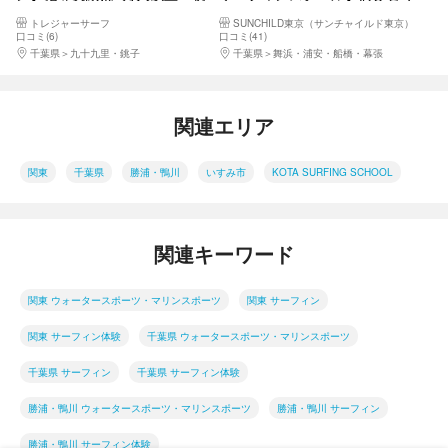
心者向けサーフィン体験
様大歓迎たっぷり５時間★東京
トレジャーサーフ
SUNCHILD東京（サンチャイルド東京）
から好アクセスJR市川↔︎海まで
口コミ(6)
口コミ(41)
送迎
千葉県
九十九里・銚子
千葉県
舞浜・浦安・船橋・幕張
関連エリア
関東
千葉県
勝浦・鴨川
いすみ市
KOTA SURFING SCHOOL
関連キーワード
関東 ウォータースポーツ・マリンスポーツ
関東 サーフィン
関東 サーフィン体験
千葉県 ウォータースポーツ・マリンスポーツ
千葉県 サーフィン
千葉県 サーフィン体験
勝浦・鴨川 ウォータースポーツ・マリンスポーツ
勝浦・鴨川 サーフィン
勝浦・鴨川 サーフィン体験