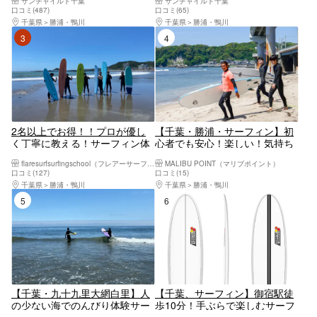
サンチャイルド千葉
サンチャイルド千葉
熟年、おひとり様におすすめ！
もお手伝い！カップル、お子
口コミ(487)
口コミ(65)
／御宿駅近徒歩10分
様、熟年、おひとり様におすす
千葉県
勝浦・鴨川
千葉県
勝浦・鴨川
め！／御宿駅近徒歩10分
3位
4位
2名以上でお得！！プロが優し
【千葉・勝浦・サーフィン】初
く丁寧に教える！サーフィン体
心者でも安心！楽しい！気持ち
験（2時間）【千葉・鴨川・サ
いい！サーフィン体験なら
flaresurfsurfingschool（フレアーサーフサーフィンスクール）
MALIBU POINT（マリブポイント）
ーフィン体験】
MALIBUで！！
口コミ(127)
口コミ(15)
千葉県
勝浦・鴨川
千葉県
勝浦・鴨川
5位
6位
【千葉・九十九里大網白里】人
【千葉、サーフィン】御宿駅徒
の少ない海でのんびり体験サー
歩10分！手ぶらで楽しむサーフ
フィンスクール！ 初心者大歓
ボードレンタルプラン