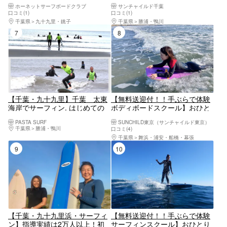
ホーネットサーフボードクラブ
サンチャイルド千葉
迎！
口コミ(1)
口コミ(1)
千葉県
九十九里・銚子
千葉県
勝浦・鴨川
7位
8位
【千葉・九十九里】千葉 太東
【無料送迎付！！手ぶらで体験
海岸でサーフィン. はじめての
ボディボードスクール】おひと
サーフィン体験 or (1回位経験
り様大歓迎たっぷり５時間★東
PASTA SURF
SUNCHILD東京（サンチャイルド東京）
)20歳～シニア迄
京から好アクセスJR市川↔︎海ま
千葉県
勝浦・鴨川
口コミ(4)
で送迎
千葉県
舞浜・浦安・船橋・幕張
9位
10位
【千葉・九十九里浜・サーフィ
【無料送迎付！！手ぶらで体験
ン】指導実績は2万人以上！初
サーフィンスクール】おひとり