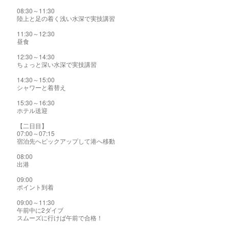
08:30～11:30
陸上と足の着く浅い水深で実技講習
11:30～12:30
昼食
12:30～14:30
ちょっと深い水深で実技講習
14:30～15:00
シャワーと着替え
15:30～16:30
ホテル送迎
【二日目】
07:00～07:15
宿泊先へピックアップして港へ移動
08:00
出港
09:00
ポイント到着
09:00～11:30
午前中に2ダイブ
スムーズに行けば午前で合格！