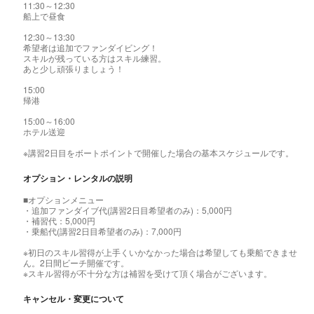
11:30～12:30
船上で昼食
12:30～13:30
希望者は追加でファンダイビング！
スキルが残っている方はスキル練習。
あと少し頑張りましょう！
15:00
帰港
15:00～16:00
ホテル送迎
※講習2日目をボートポイントで開催した場合の基本スケジュールです。
オプション・レンタルの説明
■オプションメニュー
・追加ファンダイブ代(講習2日目希望者のみ)：5,000円
・補習代：5,000円
・乗船代(講習2日目希望者のみ)：7,000円
※初日のスキル習得が上手くいかなかった場合は希望しても乗船できませ
ん。2日間ビーチ開催です。
※スキル習得が不十分な方は補習を受けて頂く場合がございます。
キャンセル・変更について