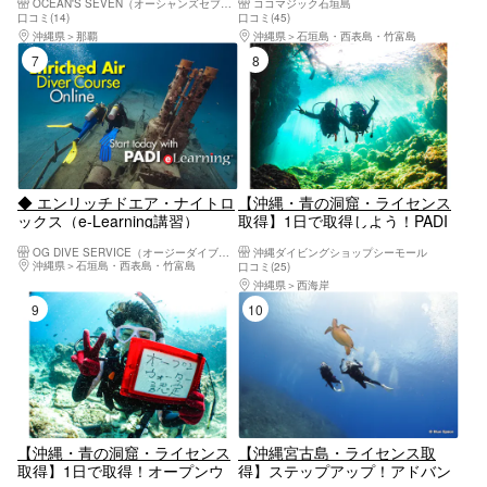
OCEAN'S SEVEN（オーシャンズセブン）
ココマジック石垣島
ス
気エリアで取得しよう！
口コミ(14)
口コミ(45)
沖縄県
那覇
沖縄県
石垣島・西表島・竹富島
7位
8位
◆ エンリッチドエア・ナイトロ
【沖縄・青の洞窟・ライセンス
ックス（e-Learning講習）
取得】1日で取得しよう！PADI
スクーバダイバー
OG DIVE SERVICE（オージーダイブサービス）
沖縄ダイビングショップシーモール
沖縄県
石垣島・西表島・竹富島
口コミ(25)
沖縄県
西海岸
9位
10位
【沖縄・青の洞窟・ライセンス
【沖縄宮古島・ライセンス取
取得】1日で取得！オープンウ
得】ステップアップ！アドバン