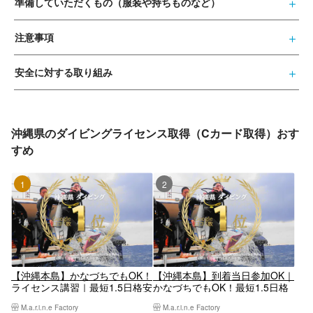
準備していただくもの（服装や持ちものなど）
注意事項
安全に対する取り組み
沖縄県のダイビングライセンス取得（Cカード取得）おす
すめ
1位
2位
【沖縄本島】かなづちでもOK！
【沖縄本島】到着当日参加OK｜
ライセンス講習｜最短1.5日格安
かなづちでもOK！最短1.5日格
オープンウォーター｜2025年4
安ライセンス講習｜2025年4月
M.a.r.i.n.e Factory
M.a.r.i.n.e Factory
月Google口コミ数「沖縄ダイビ
Google口コミ数「沖縄ダイビン