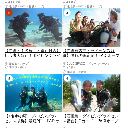
口コミ(179)
口コミ(69)
ング」第1位
グ」第1位
沖縄県
中部（北谷・コザ）
沖縄県
中部（北谷・コザ）
3位
4位
【沖縄・１名様～・送迎付き】
【沖縄宮古島・ライセンス取
初心者大歓迎！ダイビングライ
得】憧れの認定証！PADIオープ
センス講習☆到着日から参加
ンウォーターダイバーコース2
真心ダイバーズ
BLUE SPACE（ブルースペース）
OK☆最短1.5日オープンウォー
日間プラン
沖縄県
南部
口コミ(6)
ターコース
沖縄県
宮古島
5位
6位
【1名参加可！ダイビングライ
【石垣島・ダイビングライセン
センス取得】最短2日！PADIオ
ス講習】Cカード・PADIオープ
ープンウォーターダイバーコー
ンウォーターダイバーを国内人