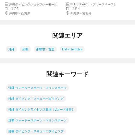
ォーターダイバー
スドオープンウォーター2日間
沖縄ダイビングショップシーモール
BLUE SPACE（ブルースペース）
プラン
口コミ(33)
口コミ(2)
沖縄県
西海岸
沖縄県
宮古島
関連エリア
沖縄
那覇
那覇市・首里
Fish'n bubbles
関連キーワード
沖縄 ウォータースポーツ・マリンスポーツ
沖縄 ダイビング・スキューバダイビング
沖縄 ダイビングライセンス取得（Cカード取得）
那覇 ウォータースポーツ・マリンスポーツ
那覇 ダイビング・スキューバダイビング