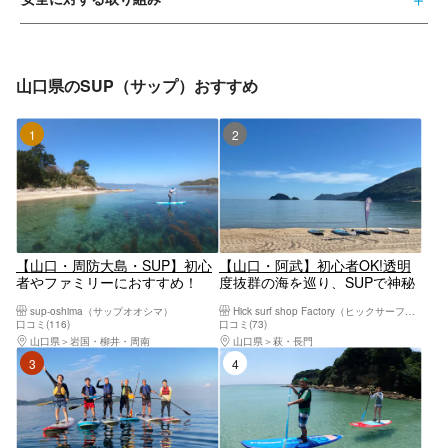
山口県のSUP（サップ）おすすめ
1位
2位
【山口・周防大島・SUP】初心
【山口・阿武】初心者OK!透明
者やファミリーにおすすめ！
度抜群の海を巡り、SUPで神秘
SUPクルージング体験
的な洞窟探検へGO!（洞窟コー
sup-oshima（サップオオシマ）
Hick surf shop Factory（ヒックサーフショプファクトリー）
ス）満喫の150分
口コミ(116)
口コミ(73)
山口県
岩国・柳井・周南
山口県
萩・長門
3位
4位