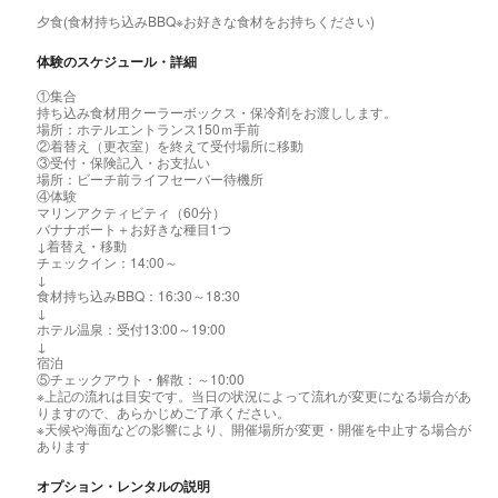
夕食(食材持ち込みBBQ※お好きな食材をお持ちください)
体験のスケジュール・詳細
①集合
持ち込み食材用クーラーボックス・保冷剤をお渡しします。
場所：ホテルエントランス150ｍ手前
②着替え（更衣室）を終えて受付場所に移動
③受付・保険記入・お支払い
場所：ビーチ前ライフセーバー待機所
④体験
マリンアクティビティ（60分）
バナナボート＋お好きな種目1つ
↓着替え・移動
チェックイン：14:00～
↓
食材持ち込みBBQ：16:30～18:30
↓
ホテル温泉：受付13:00～19:00
↓
宿泊
⑤チェックアウト・解散：～10:00
※上記の流れは目安です。当日の状況によって流れが変更になる場合があ
りますので、あらかじめご了承ください。
※天候や海面などの影響により、開催場所が変更・開催を中止する場合が
あります
オプション・レンタルの説明