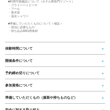
■​利用可能施設について（ホテル西長門リゾート）
・プライベートビーチ
・プール
・更衣室
・温水シャワー
■準備していただくものについて＜補足＞
・宿泊に必要なもの
・持ち込みBBQ用食材
体験時間について
開催条件について
予約締め切りについて
参加資格について
準備していただくもの（服装や持ちものなど）
安全に対する取り組み