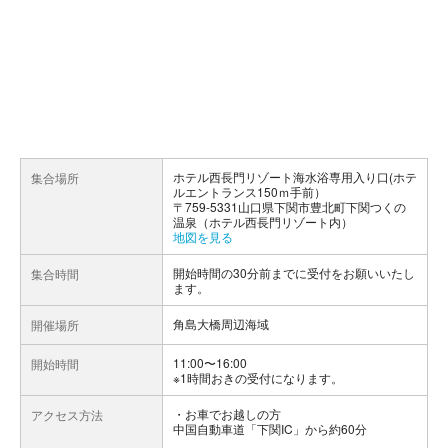
ホテル西長門リゾート海水浴専用入り口(ホテ
集合場所
ルエントランス150ｍ手前）
〒759-5331山口県下関市豊北町下関つくの
温泉（ホテル西長門リゾート内）
地図を見る
開始時間の30分前までに受付をお願いいたし
集合時間
ます。
角島大橋周辺海域
開催場所
11:00〜16:00
開始時間
※1時間おきの受付になります。
お車でお越しの方
アクセス方法
中国自動車道「下関IC」から約60分