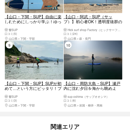
【山口・下関・SUP】自由に楽
【山口・阿武・SUP（サッ
しむためにしっかり学ぶ！ゆっ
プ）】初心者OK！透明度抜群の
たりSUP体験
海！白砂(鳴き砂)のビーチから
響SUP
Hick surf shop Factory（ヒックサーフショプファクトリー）
無人島に渡る、島コースSUP体
口コミ(5)
口コミ(24)
験！満喫の150分
山口県
下関・宇部
山口県
萩・長門
9位
10位
【山口・下関・SUP】SUPが初
【山口・周防大島・SUP】瀬戸
めて…という方にピッタリ！プ
内に沈む夕日を海から眺めよ
チSUP体験
う！サンセットSUP
響SUP
sup-oshima（サップオオシマ）
口コミ(3)
口コミ(6)
山口県
下関・宇部
山口県
岩国・柳井・周南
関連エリア