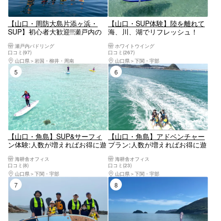
【山口・周防大島片添ヶ浜・
【山口・SUP体験】陸を離れて
SUP】初心者大歓迎!!瀬戸内の
海、川、湖でリフレッシュ！
ハワイでSUPを楽しもう♬（夏
SUP体験
瀬戸内パドリング
ホワイトウイング
限定ツアー）
口コミ(97)
口コミ(267)
山口県
岩国・柳井・周南
山口県
下関・宇部
5位
6位
【山口・角島】SUP&サーフィ
【山口・角島】アドベンチャー
ン体験:人数が増えればお得に遊
プラン:人数が増えればお得に遊
べます！（開催期間：7月18日
べます！（開催期間：7月18日
海耕舎オフィス
海耕舎オフィス
～9月23日）
～8月31日）
口コミ(8)
口コミ(23)
山口県
下関・宇部
山口県
下関・宇部
7位
8位