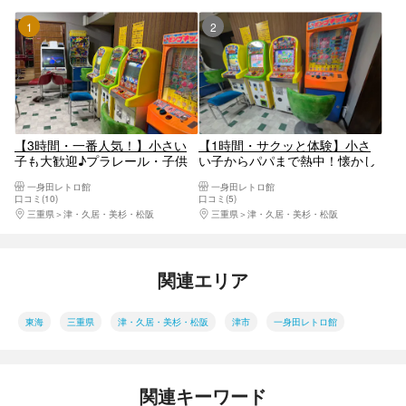
1位
2位
【3時間・一番人気！】小さい
【1時間・サクッと体験】小さ
子も大歓迎♪プラレール・子供
い子からパパまで熱中！懐かし
メダル・ファミコン遊び放題プ
のレトロゲーム体験プラン★プ
一身田レトロ館
一身田レトロ館
ラン★パパも熱中！平成レトロ
ラレールやワニワニパニック・
口コミ(10)
口コミ(5)
なパチンコ・スロット名機も大
子供メダル機にファミコンも！
三重県
津・久居・美杉・松阪
三重県
津・久居・美杉・松阪
集合♪雨の日の家族お出かけに
雨の日の屋内遊びや寄り道に♪
大人気
関連エリア
東海
三重県
津・久居・美杉・松阪
津市
一身田レトロ館
関連キーワード