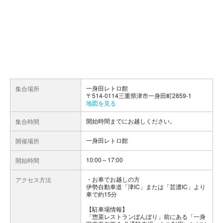
一身田レトロ館
集合場所
〒514-0114三重県津市一身田町2859-1
地図を見る
開始時間までにお越しください。
集合時間
一身田レトロ館
開催場所
10:00～17:00
開始時間
お車でお越しの方
アクセス方法
伊勢自動車道「津IC」または「芸濃IC」より
車で約15分
【駐車場情報】
「惣菜レストランぼんぼり」前にある「一身