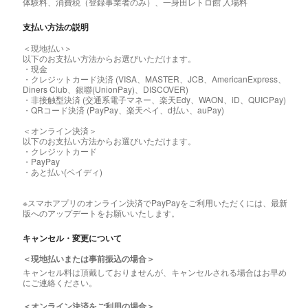
体験料、消費税（登録事業者のみ）、一身田レトロ館 入場料
支払い方法の説明
＜現地払い＞
以下のお支払い方法からお選びいただけます。
・現金
・クレジットカード決済 (VISA、MASTER、JCB、AmericanExpress、
Diners Club、銀聯(UnionPay)、DISCOVER)
・非接触型決済 (交通系電子マネー、楽天Edy、WAON、iD、QUICPay)
・QRコード決済 (PayPay、楽天ペイ、d払い、auPay)
＜オンライン決済＞
以下のお支払い方法からお選びいただけます。
・クレジットカード
・PayPay
・あと払い(ペイディ)
※スマホアプリのオンライン決済でPayPayをご利用いただくには、最新
版へのアップデートをお願いいたします。
キャンセル・変更について
＜現地払いまたは事前振込の場合＞
キャンセル料は頂戴しておりませんが、キャンセルされる場合はお早め
にご連絡ください。
＜オンライン決済をご利用の場合＞