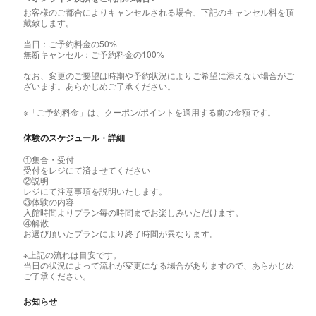
お客様のご都合によりキャンセルされる場合、下記のキャンセル料を頂
戴致します。
当日：ご予約料金の50%
無断キャンセル：ご予約料金の100%
なお、変更のご要望は時期や予約状況によりご希望に添えない場合がご
ざいます。あらかじめご了承ください。
※「ご予約料金」は、クーポン/ポイントを適用する前の金額です。
体験のスケジュール・詳細
①集合・受付
受付をレジにて済ませてください
②説明
レジにて注意事項を説明いたします。
③体験の内容
入館時間よりプラン毎の時間までお楽しみいただけます。
④解散
お選び頂いたプランにより終了時間が異なります。
※上記の流れは目安です。
当日の状況によって流れが変更になる場合がありますので、あらかじめ
ご了承ください。
お知らせ