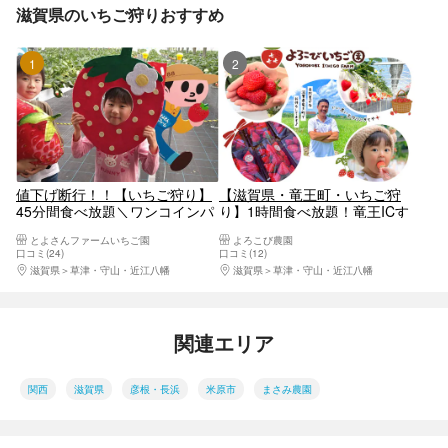
滋賀県のいちご狩りおすすめ
1位
2位
値下げ断行！！【いちご狩り】
【滋賀県・竜王町・いちご狩
45分間食べ放題＼ワンコインパ
り】1時間食べ放題！竜王ICす
フェ作り体験の事前予約で５分
ぐ！希少な「天使の白いちご」
とよさんファームいちご園
よろこび農園
延長♪／【車椅子＆ベビーカー
にも出会えるかも♪
口コミ(24)
口コミ(12)
OK】【0～2歳無料】
滋賀県
草津・守山・近江八幡
滋賀県
草津・守山・近江八幡
関連エリア
関西
滋賀県
彦根・長浜
米原市
まさみ農園