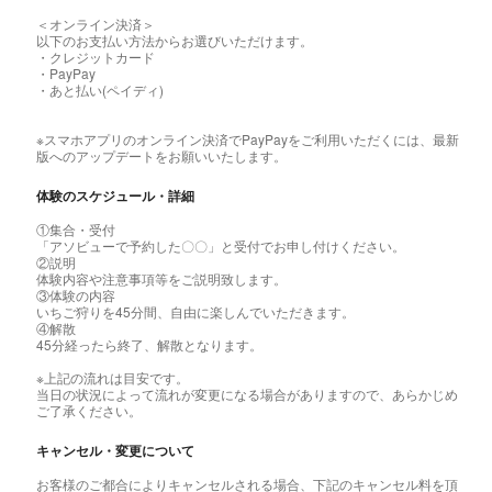
＜オンライン決済＞
以下のお支払い方法からお選びいただけます。
・クレジットカード
・PayPay
・あと払い(ペイディ)
※スマホアプリのオンライン決済でPayPayをご利用いただくには、最新
版へのアップデートをお願いいたします。
体験のスケジュール・詳細
①集合・受付
「アソビューで予約した〇〇」と受付でお申し付けください。
②説明
体験内容や注意事項等をご説明致します。
③体験の内容
いちご狩りを45分間、自由に楽しんでいただきます。
④解散
45分経ったら終了、解散となります。
※上記の流れは目安です。
当日の状況によって流れが変更になる場合がありますので、あらかじめ
ご了承ください。
キャンセル・変更について
お客様のご都合によりキャンセルされる場合、下記のキャンセル料を頂