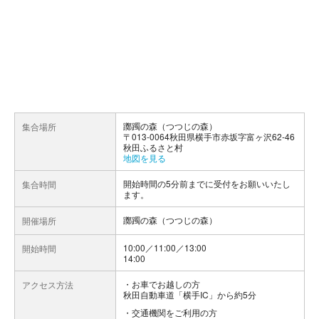
躑躅の森（つつじの森）
集合場所
〒013-0064秋田県横手市赤坂字富ヶ沢62-46
秋田ふるさと村
地図を見る
開始時間の5分前までに受付をお願いいたし
集合時間
ます。
躑躅の森（つつじの森）
開催場所
10:00／11:00／13:00
開始時間
14:00
お車でお越しの方
アクセス方法
秋田自動車道「横手IC」から約5分
交通機関をご利用の方