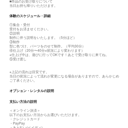
■作品のお受け取りについて
当日お持ち帰りいただけます。
体験のスケジュール・詳細
①集合・受付
受付をお済ませください。
②説明
制作に伴う説明をいたします。（5分ほど）
③制作
型に色づけ、パーツをのせて制作。（平均30分）
④仕上げ（20分〜40分※状況により変わります）
※仕上げ中は、遊びに行ってOKです！あとで受け取りに来てね。
⑤受け渡し
※上記の流れは目安です。
当日の状況によって流れが変更になる場合がありますので、あらかじめ
ご了承ください。
オプション・レンタルの説明
支払い方法の説明
＜オンライン決済＞
以下のお支払い方法からお選びいただけます。
・クレジットカード
・PayPay
・あと払い(ペイディ)