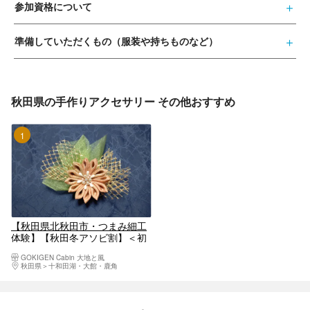
参加資格について
準備していただくもの（服装や持ちものなど）
秋田県の手作りアクセサリー その他おすすめ
1位
【秋田県北秋田市・つまみ細工
体験】【秋田冬アソビ割】＜初
めてさんでも大丈夫♪60分＞一
GOKIGEN Cabin 大地と風
越ちりめんや着物生地でのつま
秋田県
十和田湖・大館・鹿角
み細工体験