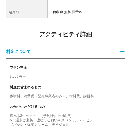
3台収容 無料 要予約
駐車場
アクティビティ詳細
料金について
プラン料金
6,600円〜
料金に含まれるもの
体験料、消費税（登録事業者のみ）、材料費、講習料
お作りいただけるもの
選べる3つのテーマ（予約時に1つ選択）
A：週末ご褒美！濃密うるおい＆スペシャルケアセット
（パック・保湿クリーム・美容ジェル）