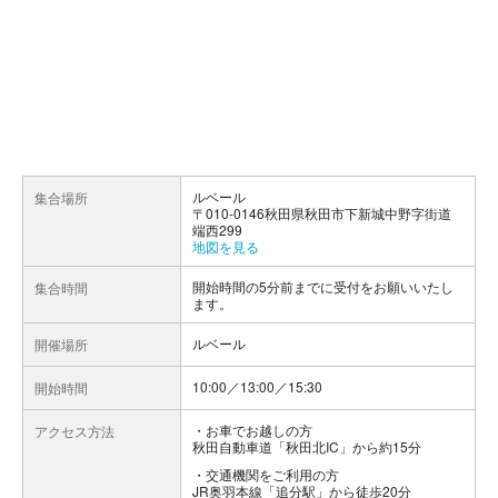
ルベール
集合場所
〒010-0146秋田県秋田市下新城中野字街道
端西299
地図を見る
開始時間の5分前までに受付をお願いいたし
集合時間
ます。
ルベール
開催場所
10:00／13:00／15:30
開始時間
お車でお越しの方
アクセス方法
秋田自動車道「秋田北IC」から約15分
交通機関をご利用の方
JR奥羽本線「追分駅」から徒歩20分