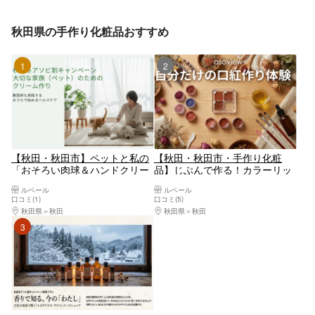
秋田県の手作り化粧品おすすめ
1位
2位
【秋田・秋田市】ペットと私の
【秋田・秋田市・手作り化粧
「おそろい肉球＆ハンドクリー
品】じぶんで作る！カラーリッ
ム」手作りアロマ体験
プとリキッドリュージュ作り体
ルベール
ルベール
験
口コミ(1)
口コミ(5)
秋田県
秋田
秋田県
秋田
3位