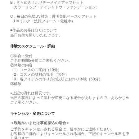
B：きらめき！ホリデーメイクアップセット
（カラーリップ・アイシャドウ・ファンデーション）
C：毎日の完璧UV対策！透明美肌ベースケアセット
（UVミルク・洗顔フォーム・化粧水）
■作品のお受け取りについて
当日お持ち帰りいただけます。
体験のスケジュール・詳細
①集合・受付
ご予約時間5分前にご来店ください。
②体験の内容
（1）コースのご案内（10分）
（2）コスメの材料の説明（10分）
（3）各アイテムの作り方の説明とお作り体験（60分）
③解散
※上記の流れは目安です。
当日の状況によって流れが変更になる場合がありますので、あらかじめ
ご了承ください。
キャンセル・変更について
＜現地払いまたは事前振込の場合＞
ご予約をキャンセルされる場合は、速やかにご連絡ください。
お客様のご都合によりキャンセルされる場合、下記のキャンセル料を申
し受けます。