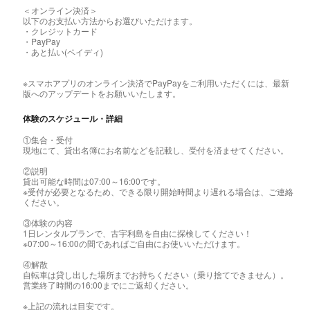
＜オンライン決済＞
以下のお支払い方法からお選びいただけます。
・クレジットカード
・PayPay
・あと払い(ペイディ)
※スマホアプリのオンライン決済でPayPayをご利用いただくには、最新
版へのアップデートをお願いいたします。
体験のスケジュール・詳細
①集合・受付
現地にて、貸出名簿にお名前などを記載し、受付を済ませてください。
②説明
貸出可能な時間は07:00～16:00です。
※受付が必要となるため、できる限り開始時間より遅れる場合は、ご連絡
ください。
③体験の内容
1日レンタルプランで、古宇利島を自由に探検してください！
※07:00～16:00の間であればご自由にお使いいただけます。
④解散
自転車は貸し出した場所までお持ちください（乗り捨てできません）。
営業終了時間の16:00までにご返却ください。
※上記の流れは目安です。