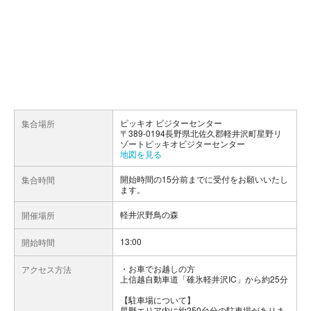
ピッキオ ビジターセンター
集合場所
〒389-0194長野県北佐久郡軽井沢町星野リ
ゾートピッキオビジターセンター
地図を見る
開始時間の15分前までに受付をお願いいたし
集合時間
ます。
軽井沢野鳥の森
開催場所
13:00
開始時間
お車でお越しの方
アクセス方法
上信越自動車道「碓氷軽井沢IC」から約25分
【駐車場について】
星野エリア内に約250台分の駐車場がありま