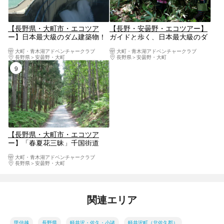
【長野県・大町市・エコツア
【長野・安曇野・エコツアー】
ー】日本最大級のダム建築物！
ガイドと歩く、日本最大級のダ
ガイドと歩く感動UPの黒部ダ
ム建築物！黒部ダム＆森林浴ツ
大町・青木湖アドベンチャークラブ
大町・青木湖アドベンチャークラブ
ム！
アー
長野県
安曇野・大町
長野県
安曇野・大町
9位
【長野県・大町市・エコツア
ー】「春夏花三昧」千国街道
（塩の道）と名水100選姫川源
大町・青木湖アドベンチャークラブ
流自然探勝園・親海湿原コース
長野県
安曇野・大町
＆居谷里湿原・菜の花畑・そば
畑コース
関連エリア
甲信越
長野県
軽井沢・佐久・小諸
軽井沢町（北佐久郡）