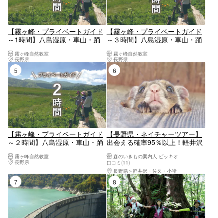
【霧ヶ峰・プライベートガイド
【霧ヶ峰・プライベートガイド
～1時間】八島湿原・車山・踊
～３時間】八島湿原・車山・踊
場湿原など ご希望の日時でご案
場湿原など ご希望の日時でご案
霧ヶ峰自然教室
霧ヶ峰自然教室
内！
内！
長野県
上諏訪・下諏訪・岡谷・霧ヶ峰・美ヶ原高原
長野県
上諏訪・下諏訪・岡谷・霧ヶ峰・美ヶ
5位
6位
【霧ヶ峰・プライベートガイド
【長野県・ネイチャーツアー】
～２時間】八島湿原・車山・踊
出会える確率95％以上！軽井沢
場湿原など ご希望の日時でご案
の森を飛ぶムササビを見に行こ
霧ヶ峰自然教室
森のいきもの案内人 ピッキオ
内！
う
長野県
上諏訪・下諏訪・岡谷・霧ヶ峰・美ヶ原高原
口コミ(11)
長野県
軽井沢・佐久・小諸
7位
8位