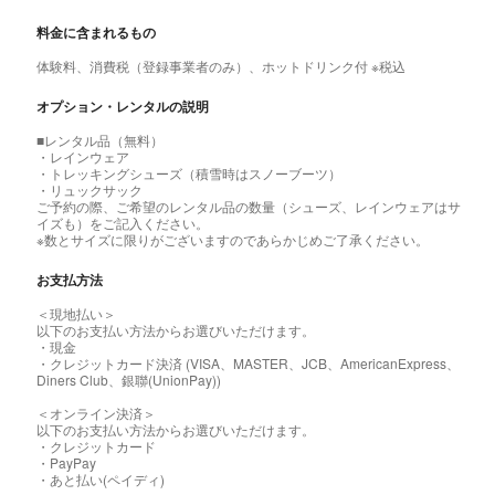
料金に含まれるもの
体験料、消費税（登録事業者のみ）、ホットドリンク付 ※税込
オプション・レンタルの説明
■レンタル品（無料）
・レインウェア
・トレッキングシューズ（積雪時はスノーブーツ）
・リュックサック
ご予約の際、ご希望のレンタル品の数量（シューズ、レインウェアはサ
イズも）をご記入ください。
※数とサイズに限りがございますのであらかじめご了承ください。
お支払方法
＜現地払い＞
以下のお支払い方法からお選びいただけます。
・現金
・クレジットカード決済 (VISA、MASTER、JCB、AmericanExpress、
Diners Club、銀聯(UnionPay))
＜オンライン決済＞
以下のお支払い方法からお選びいただけます。
・クレジットカード
・PayPay
・あと払い(ペイディ)