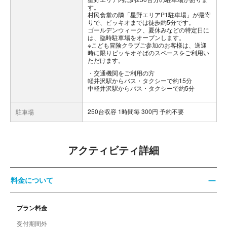
す。
村民食堂の隣「星野エリアP1駐車場」が最寄
りで、ピッキオまでは徒歩約5分です。
ゴールデンウィーク、夏休みなどの特定日に
は、臨時駐車場をオープンします。
※こども冒険クラブご参加のお客様は、送迎
時に限りピッキオそばのスペースをご利用い
ただけます。
交通機関をご利用の方
軽井沢駅からバス・タクシーで約15分
中軽井沢駅からバス・タクシーで約5分
250台収容 1時間毎 300円 予約不要
駐車場
アクティビティ詳細
料金について
プラン料金
受付期間外