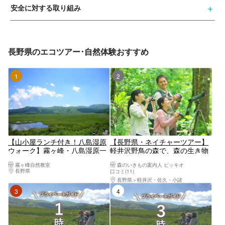
安全に対する取り組み
長野県のエコツアー･自然体験おすすめ
1位
2位
【山小屋ランチ付き！八島湿原
【長野県・ネイチャーツアー】
ウォーク】霧ヶ峰・八島湿原一
軽井沢野鳥の森で、森の生き物
周ガイド
との出会いを楽しもう！
霧ヶ峰自然教室
森のいきもの案内人 ピッキオ
長野県
上諏訪・下諏訪・岡谷・霧ヶ峰・美ヶ原高原
口コミ(11)
長野県
軽井沢・佐久・小諸
3位
4位