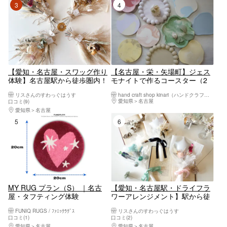
3位
4位
【愛知・名古屋・スワッグ作り
【名古屋・栄・矢場町】ジェス
体験】名古屋駅から徒歩圏内！
モナイトで作るコースター（2
大きい！ふわふわスワッグ作り
種類）
リスさんのすわっぐはうす
hand craft shop kinari（ハンドクラフトショップキナリ）
(ドライフラワー使用)
愛知県
名古屋
口コミ(9)
愛知県
名古屋
5位
6位
MY RUG プラン（S） ｜名古
【愛知・名古屋駅・ドライフラ
屋・タフティング体験
ワーアレンジメント】駅から徒
歩圏内！推し活で大人気！写真
FUNIQ RUGS / ﾌｧﾆｯｸﾗｸﾞｽ
リスさんのすわっぐはうす
映えのバルーンブーケ作り体験
口コミ(1)
口コミ(2)
愛知県
名古屋
愛知県
名古屋