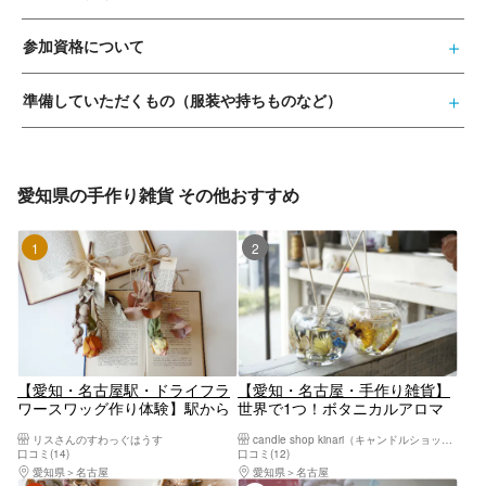
参加資格について
準備していただくもの（服装や持ちものなど）
愛知県の手作り雑貨 その他おすすめ
1位
2位
【愛知・名古屋駅・ドライフラ
【愛知・名古屋・手作り雑貨】
ワースワッグ作り体験】駅から
世界で1つ！ボタニカルアロマ
徒歩圏内！女子会・カップルデ
ディフューザー1個
リスさんのすわっぐはうす
candle shop kinari（キャンドルショップキナリ）
ートでおすすめ！"インスタ映
口コミ(14)
口コミ(12)
え"な《バラ一輪》のインテリア
愛知県
名古屋
愛知県
名古屋
作り♪