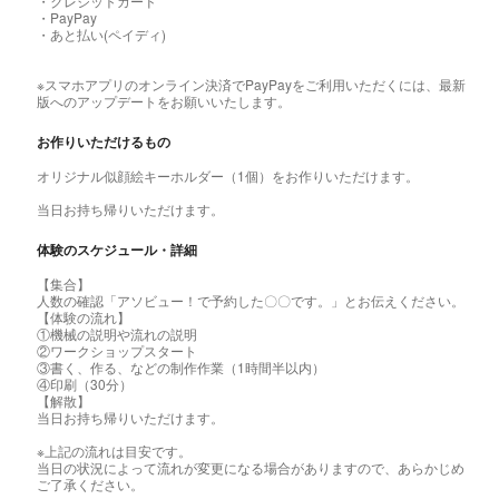
・クレジットカード
・PayPay
・あと払い(ペイディ)
※スマホアプリのオンライン決済でPayPayをご利用いただくには、最新
版へのアップデートをお願いいたします。
お作りいただけるもの
オリジナル似顔絵キーホルダー（1個）をお作りいただけます。
当日お持ち帰りいただけます。
体験のスケジュール・詳細
【集合】
人数の確認「アソビュー！で予約した〇〇です。」とお伝えください。
【体験の流れ】
①機械の説明や流れの説明
②ワークショップスタート
③書く、作る、などの制作作業（1時間半以内）
④印刷（30分）
【解散】
当日お持ち帰りいただけます。
※上記の流れは目安です。
当日の状況によって流れが変更になる場合がありますので、あらかじめ
ご了承ください。