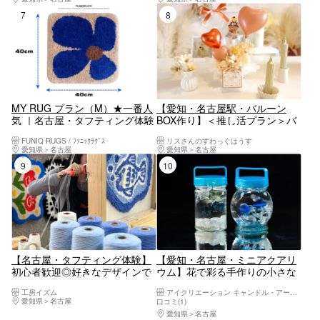
7位
8位
MY RUG プラン（M）★一番人
【愛知・名古屋駅・バルーン
気 ｜名古屋・タフティング体験
BOX作り】＜推し活プラン＞バ
ルーンBOX作り（ドライフラワ
FUNIQ RUGS / ﾌｧﾆｯｸﾗｸﾞｽ
リスさんのすわっぐはうす
ー使用）
愛知県
名古屋
愛知県
名古屋
9位
10位
【名古屋・タフティング体験】
【愛知・名古屋・ミニアクアリ
初心者歓迎◎好きなデザインで
ウム】花で彩る手作りの小さな
作るオリジナルラグ｜フリーデ
水槽の世界♪名古屋港駅より徒
工房イズム
アイクリエーション キャンドル・アート工房
ザインコース
歩3分！
愛知県
名古屋
口コミ(1)
愛知県
名古屋