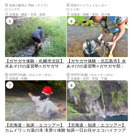
イワッカ湯の滝、滝滑り体験ツ
＋原始林ウォッチング
知床の案内人 Rise（ライズ）
登別ゲートウェイセンター
アー
口コミ(17)
口コミ(4)
北海道
網走・北見・知床
北海道
洞爺・登別・苫小牧
5位
6位
【ガサガサ体験・札幌市北区】
【ガサガサ体験・北広島市】水
水あそびの楽習塾⭐️ガサガサ
あそびの楽習塾⭐️ガサガサ部：
部：水辺の生き物大好きな人集
ファミリーみんなでチャレンジ
HORTO札幌（ホルトサッポロ）
HORTO札幌（ホルトサッポロ）
合！！お子様から笑顔になれる
できる✈️新千歳空港至近!!Fヴィ
北海道
札幌
北海道
石狩・空知・千歳
都市部を流れる安春川でのガサ
レッジ付近を流れる輪厚川でガ
7位
8位
ガサ体験
サガサ体験
【北海道・知床・エコツアー】
【北海道・知床・エコツアー】
カムイワッカ湯の滝 滝滑り体験
知床一日お任せエコハイクツア
ツアー
ー