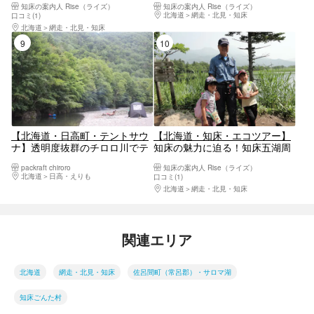
知床の案内人 Rise（ライズ）
知床の案内人 Rise（ライズ）
北海道
網走・北見・知床
口コミ(1)
北海道
網走・北見・知床
9位
10位
【北海道・日高町・テントサウ
【北海道・知床・エコツアー】
ナ】透明度抜群のチロロ川でテ
知床の魅力に迫る！知床五湖周
ントサウナ体験！各回1組限定
遊ツアー！
packraft chiroro
知床の案内人 Rise（ライズ）
（1棟貸し）
北海道
日高・えりも
口コミ(1)
北海道
網走・北見・知床
関連エリア
北海道
網走・北見・知床
佐呂間町（常呂郡）・サロマ湖
知床ごんた村