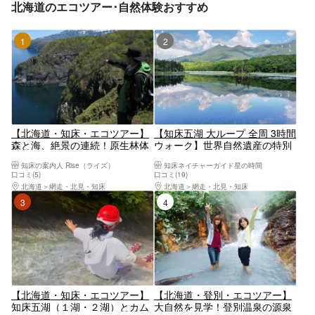
北海道のエコツアー･自然体験おすすめ
1位
2位
【北海道・知床・エコツアー】
【知床五湖 大ループ 全周 3時間
森と海、絶景の連続！原生林体
ウォーク】世界自然遺産の特別
験と知床半島望洋コース
保護区を歩きます！
知床の案内人 Rise（ライズ）
知床ネイチャーガイド星の時間
口コミ(5)
口コミ(19)
北海道
網走・北見・知床
北海道
網走・北見・知床
3位
4位
【北海道・知床・エコツアー】
【北海道・登別・エコツアー】
知床五湖（１湖・２湖）とカム
大自然を見学！登別温泉の源泉