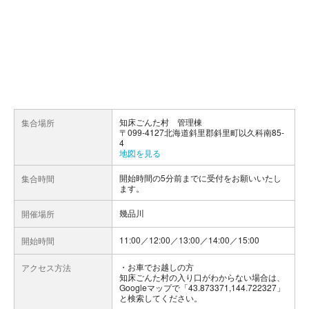
知床ごんた村 管理棟
集合場所
〒099-4127北海道斜里郡斜里町以久科南85-
4
地図を見る
開始時間の5分前までに受付をお願いいたし
集合時間
ます。
幾品川
開催場所
11:00／12:00／13:00／14:00／15:00
開始時間
お車でお越しの方
アクセス方法
知床ごんた村の入り口がわからない場合は、
Googleマップで「43.873371,144.722327」
と検索してください。