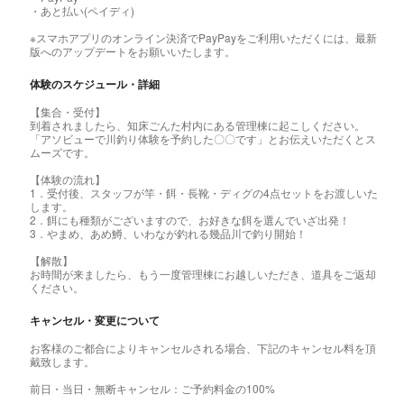
・あと払い(ペイディ)
※スマホアプリのオンライン決済でPayPayをご利用いただくには、最新
版へのアップデートをお願いいたします。
体験のスケジュール・詳細
【集合・受付】
到着されましたら、知床ごんた村内にある管理棟に起こしください。
「アソビューで川釣り体験を予約した〇〇です」とお伝えいただくとス
ムーズです。
【体験の流れ】
1．受付後、スタッフが竿・餌・長靴・ディグの4点セットをお渡しいた
します。
2．餌にも種類がございますので、お好きな餌を選んでいざ出発！
3．やまめ、あめ鱒、いわなが釣れる幾品川で釣り開始！
【解散】
お時間が来ましたら、もう一度管理棟にお越しいただき、道具をご返却
ください。
キャンセル・変更について
お客様のご都合によりキャンセルされる場合、下記のキャンセル料を頂
戴致します。
前日・当日・無断キャンセル：ご予約料金の100%