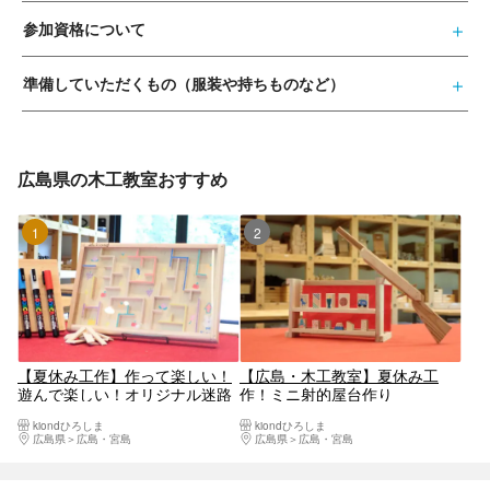
参加資格について
準備していただくもの（服装や持ちものなど）
広島県の木工教室おすすめ
1位
2位
【夏休み工作】作って楽しい！
【広島・木工教室】夏休み工
遊んで楽しい！オリジナル迷路
作！ミニ射的屋台作り
作り
kiondひろしま
kiondひろしま
広島県
広島・宮島
広島県
広島・宮島