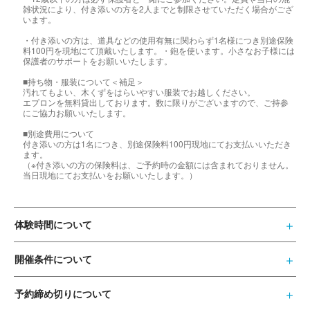
雑状況により、付き添いの方を2人までと制限させていただく場合がござ
います。
・付き添いの方は、道具などの使用有無に関わらず1名様につき別途保険
料100円を現地にて頂戴いたします。・鉋を使います。小さなお子様には
保護者のサポートをお願いいたします。
■持ち物・服装について＜補足＞
汚れてもよい、木くずをはらいやすい服装でお越しください。
エプロンを無料貸出しております。数に限りがございますので、ご持参
にご協力お願いいたします。
■別途費用について
付き添いの方は1名につき、別途保険料100円現地にてお支払いいただき
ます。
（※付き添いの方の保険料は、ご予約時の金額には含まれておりません。
当日現地にてお支払いをお願いいたします。）
体験時間について
開催条件について
予約締め切りについて