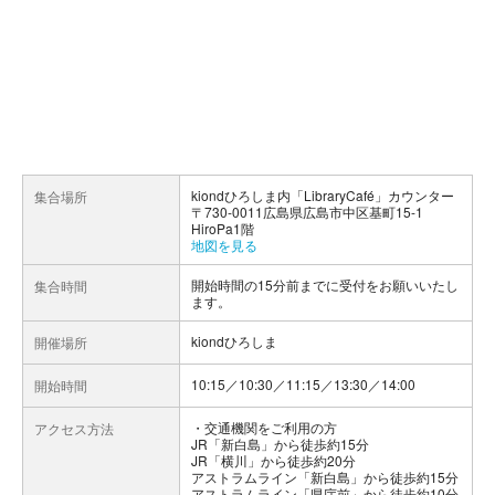
kiondひろしま内「LibraryCafé」カウンター
集合場所
〒730-0011広島県広島市中区基町15-1
HiroPa1階
地図を見る
開始時間の15分前までに受付をお願いいたし
集合時間
ます。
kiondひろしま
開催場所
10:15／10:30／11:15／13:30／14:00
開始時間
交通機関をご利用の方
アクセス方法
JR「新白島」から徒歩約15分
JR「横川」から徒歩約20分
アストラムライン「新白島」から徒歩約15分
アストラムライン「県庁前」から徒歩約10分