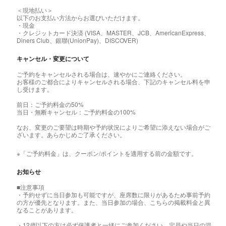
＜現地払い＞
以下のお支払い方法からお選びいただけます。
・現金
・クレジットカード決済 (VISA、MASTER、JCB、AmericanExpress、
Diners Club、銀聯(UnionPay)、DISCOVER)
キャンセル・変更について
ご予約をキャンセルされる場合は、速やかにご連絡ください。
お客様のご都合によりキャンセルされる場合、下記のキャンセル料を申
し受けます。
前日：ご予約料金の50%
当日・無断キャンセル：ご予約料金の100%
なお、変更のご要望は時期や予約状況によりご希望に添えない場合がご
ざいます。あらかじめご了承ください。
※「ご予約料金」は、クーポン/ポイントを適用する前の金額です。
お知らせ
■注意事項
・予約せずに当日参加も可能ですが、座席数に限りがあるため事前予約
の方が優先となります。また、当日参加の場合、こちらの掲載料金と異
なることがあります。
・12歳以下の方は必ず保護者と一緒にご参加ください。定員や当日の混