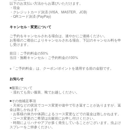
以下のお支払い方法からお選びいただけます。
・現金
・クレジットカード決済 (VISA、MASTER、JCB)
・QRコード決済 (PayPay)
キャンセル・変更について
ご予約をキャンセルされる場合は、速やかにご連絡ください。
お客様のご都合によりキャンセルされる場合、下記のキャンセル料を申
し受けます。
前日：ご予約料金の50%
当日・無断キャンセル：ご予約料金の100%
※「ご予約料金」は、クーポン/ポイントを適用する前の金額です。
お知らせ
■服装について
・濡れても良い服装、靴でお越しください。
■その他補足事項
・天候などの状況でコース変更や途中で引き返すことがありますが、返
金は致しかねます。
・お客様の体力や体調によるコース変更などでの返金は致しかねます。
・コース変更のご希望は出艇前にお申し付けください。
・時期によりハチやアブが多く発生していることがございます。虫よけ
スプレーをご持参ください。