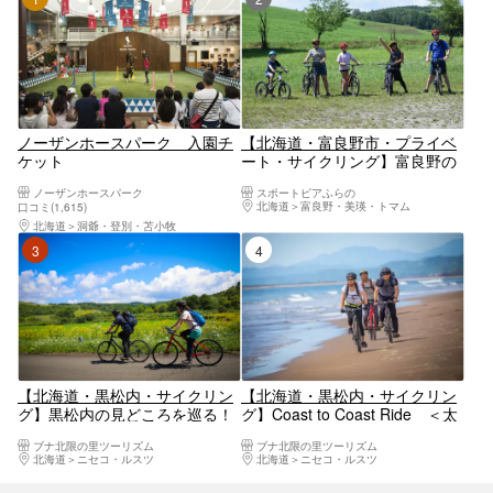
ノーザンホースパーク 入園チ
【北海道・富良野市・プライベ
ケット
ート・サイクリング】富良野の
自然を満喫！カントリーサイク
ノーザンホースパーク
スポートピアふらの
リング 130cm～OK！
北海道
富良野・美瑛・トマム
口コミ(1,615)
北海道
洞爺・登別・苫小牧
3位
4位
【北海道・黒松内・サイクリン
【北海道・黒松内・サイクリン
グ】黒松内の見どころを巡る！
グ】Coast to Coast Ride ＜太
サイクリング（2時間）
平洋から日本海へ＞
ブナ北限の里ツーリズム
ブナ北限の里ツーリズム
北海道
ニセコ・ルスツ
北海道
ニセコ・ルスツ