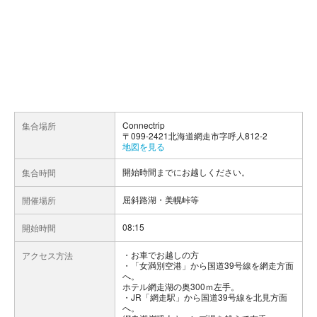
Connectrip
集合場所
〒099-2421北海道網走市字呼人812-2
地図を見る
開始時間までにお越しください。
集合時間
屈斜路湖・美幌峠等
開催場所
08:15
開始時間
お車でお越しの方
アクセス方法
・「女満別空港」から国道39号線を網走方面
へ。
ホテル網走湖の奥300ｍ左手。
・JR「網走駅」から国道39号線を北見方面
へ。