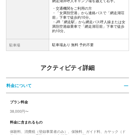
網走湖岸呼人キャンプ場を越えて右手。
交通機関をご利用の方
・「女満別空港」から連絡バスで「網走湖荘
前」下車で徒歩約10分。
・JR「網走駅」から網走バス呼人線または女
満別空港線乗車で「網走湖荘前」下車で徒歩
約10分。
駐車場あり 無料 予約不要
駐車場
アクティビティ詳細
料金について
プラン料金
38,000円〜
料金に含まれるもの
体験料、消費税（登録事業者のみ）、保険料、ガイド料、カヤック（ド