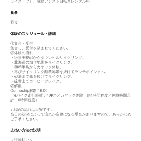
ライスーツ）、電動アシスト自転車レンタル料
食事
昼食
体験のスケジュール・詳細
①集合・受付
集合し、受付を済ませてください。
②体験の流れ
・絶景美幌峠からダウンヒルサイクリング。
・北海道の畑作地帯をサイクリング。
・和琴半島からカヤック体験。
・再びサイクリング酪農地帯を抜けてランチポイントへ。
・砂湯まで森を抜けてサイクリング。
・硫黄山でコーヒーブレイク。
③解散
Connectrip解散 16:00
（eバイク走行距離：40Km／カヤック体験：約1時間程度／体験時間合
計：6時間程度）
※上記の流れは目安です。
当日の状況によって流れが変更になる場合がありますので、あらかじめ
ご了承ください。
支払い方法の説明
＜現地払い＞