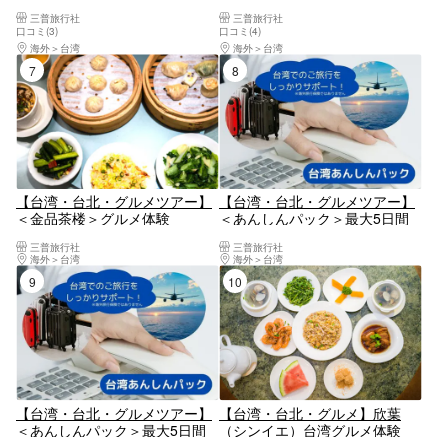
験・コースⅡ
Jingimoo」選べる＜かき氷+ド
三普旅行社
三普旅行社
リンク＞ または ＜かき氷+金銅
口コミ(3)
口コミ(4)
燒＞セットグルメ体験
海外
台湾
海外
台湾
7位
8位
【台湾・台北・グルメツアー】
【台湾・台北・グルメツアー】
＜金品茶楼＞グルメ体験
＜あんしんパック＞最大5日間
安心サポート+桃園メトロ空港
三普旅行社
三普旅行社
線(往復乗車券)+台北メトロ48時
海外
台湾
海外
台湾
間フリーパス
9位
10位
【台湾・台北・グルメツアー】
【台湾・台北・グルメ】欣葉
＜あんしんパック＞最大5日間
（シンイエ）台湾グルメ体験
安心サポート+桃園メトロ空港