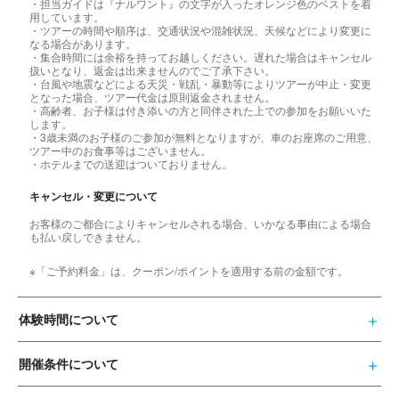
・担当ガイドは『ナルワント』の文字が入ったオレンジ色のベストを着
用しています。
・ツアーの時間や順序は、交通状況や混雑状況、天候などにより変更に
なる場合があります。
・集合時間には余裕を持ってお越しください。遅れた場合はキャンセル
扱いとなり、返金は出来ませんのでご了承下さい。
・台風や地震などによる天災・戦乱・暴動等によりツアーが中止・変更
となった場合、ツアー代金は原則返金されません。
・高齢者、お子様は付き添いの方と同伴された上での参加をお願いいた
します。
・3歳未満のお子様のご参加が無料となりますが、車のお座席のご用意、
ツアー中のお食事等はございません。
・ホテルまでの送迎はついておりません。
キャンセル・変更について
お客様のご都合によりキャンセルされる場合、いかなる事由による場合
も払い戻しできません。
※「ご予約料金」は、クーポン/ポイントを適用する前の金額です。
体験時間について
開催条件について