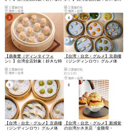
間に使用可！ - Aコース（必
間に使用可！小籠包コンプリー
三普旅行社
三普旅行社
食！定番小籠包、ぷりぷりエビ
ト- 特別コース（小籠包全種
海外
台湾
海外
台湾
焼売など3種類の餃子やあん入
類・排骨チャーハン付きセッ
3位
4位
り小籠包セット）
ト）
【鼎泰豊（ディンタイフォ
【台湾・台北・グルメ】京鼎樓
ン）】台湾全店対象｜好きな時
（ジンディンロウ）グルメ体
間に使用可！ - Bコース（定番
験・コースⅠ
三普旅行社
三普旅行社
から変わり種まで！鶏肉小籠包
海外
台湾
口コミ(1)
やタロイモスイーツ小籠包セッ
海外
台湾
ト）
5位
6位
【台湾・台北・グルメ】京鼎樓
【台湾・台北・グルメ】新感覚
（ジンディンロウ）グルメ体
の台湾かき氷店「金雞母・