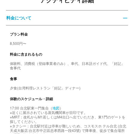
アクティビティ詳細
料金について
プラン料金
8,500円〜
料金に含まれるもの
体験料、消費税（登録事業者のみ）、車代、日本語ガイド代、「好記」
食事代
食事
夕食(台湾料理レストラン「好記」ディナー)
体験のスケジュール・詳細
17:00 台北駅東一門集合（
地図
）
※近くに展示されている蒸気機関車が目印です。
※MRT：改札からM1若しくはM4出口へ出ていただき、東1門のゲートを
探してください。
※タクシー：台北駅付近は停車が難しいため、コスモスホ テル台北 (台北
天成大飯店:台北市中正區忠孝西路一段43號) で降車後、徒歩で集合場所