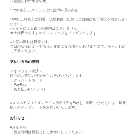
へ移動がおすすめです。
17:30 好記レストランにて台湾料理の夕食
19:00 士林夜市に到着、現地解散（以降はご自由に夜市散策をお楽しみく
ださい）
※ガイドによる夜市の案内はございません
★士林夜市おすすめグルメマップをプレゼントします
※上記の流れは目安です。
当日の状況によって流れが変更になる場合がありますので、あらかじめ
ご了承ください。
支払い方法の説明
＜オンライン決済＞
以下のお支払い方法からお選びいただけます。
・クレジットカード
・PayPay
・あと払い(ペイディ)
※スマホアプリのオンライン決済でPayPayをご利用いただくには、最新
版へのアップデートをお願いいたします。
お知らせ
■注意事項
・観光時間は目安として参考にしてください。