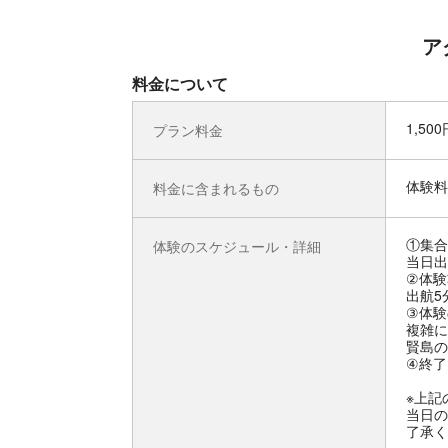
ア
料金について
1,50
プラン料金
体験料
料金に含まれるもの
①集合
体験のスケジュール・詳細
当日出
②体験
出航5
③体験
複雑に
賢島の
④終了
※上記
当日の
了承く