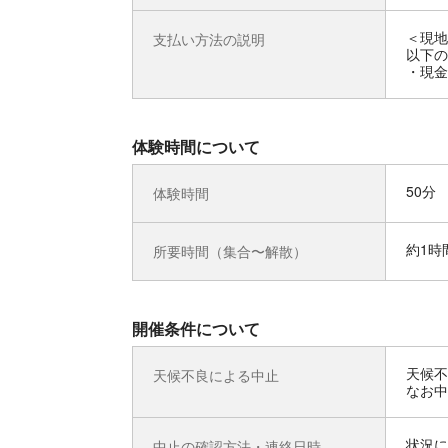
＜現地
支払い方法の説明
以下の
・現金
体験時間について
50分
体験時間
約1時
所要時間（集合〜解散）
開催条件について
天候不
天候不良による中止
なお中
状況に
中止の確認方法・連絡日時